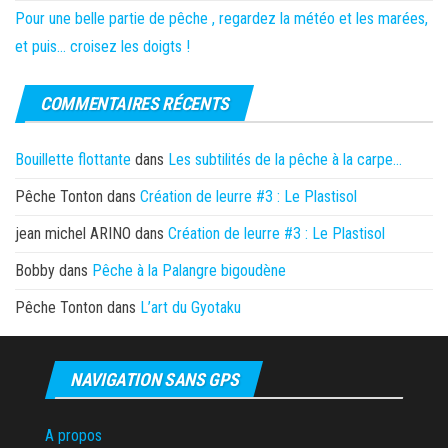
Pour une belle partie de pêche , regardez la météo et les marées,
et puis… croisez les doigts !
COMMENTAIRES RÉCENTS
Bouillette flottante
dans
Les subtilités de la pêche à la carpe…
Pêche Tonton
dans
Création de leurre #3 : Le Plastisol
jean michel ARINO
dans
Création de leurre #3 : Le Plastisol
Bobby
dans
Pêche à la Palangre bigoudène
Pêche Tonton
dans
L’art du Gyotaku
NAVIGATION SANS GPS
A propos