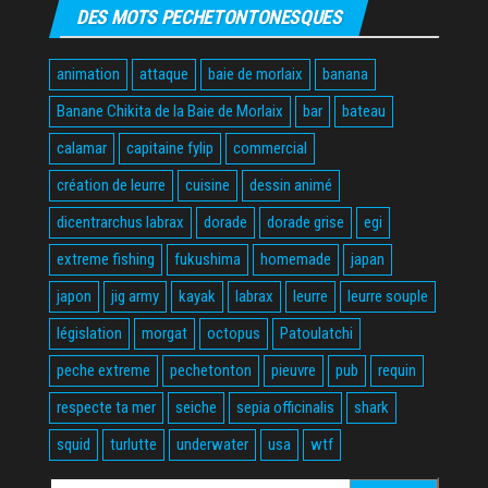
DES MOTS PECHETONTONESQUES
animation
attaque
baie de morlaix
banana
Banane Chikita de la Baie de Morlaix
bar
bateau
calamar
capitaine fylip
commercial
création de leurre
cuisine
dessin animé
dicentrarchus labrax
dorade
dorade grise
egi
extreme fishing
fukushima
homemade
japan
japon
jig army
kayak
labrax
leurre
leurre souple
législation
morgat
octopus
Patoulatchi
peche extreme
pechetonton
pieuvre
pub
requin
respecte ta mer
seiche
sepia officinalis
shark
squid
turlutte
underwater
usa
wtf