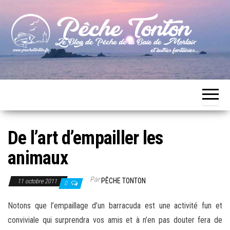
Skip
to
the
content
Le blog
Pêche
de
Tonton
pêche
de la
Baie de
Morlaix
De l’art d’empailler les
animaux
Par
PÊCHE TONTON
11 octobre 2011
0
Notons que l’empaillage d’un barracuda est une activité fun et
conviviale qui surprendra vos amis et à n’en pas douter fera de