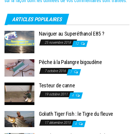
sur la façon dont les données de vos commentaires sont traitées
.
ARTICLES POPULAIRES
Naviguer au Superéthanol E85 ?
25 novembre 2018
12
Pêche à la Palangre bigoudène
7 octobre 2016
7
Testeur de canne
19 octobre 2011
4
Goliath Tiger Fish : le Tigre du fleuve
17 décembre 2015
4