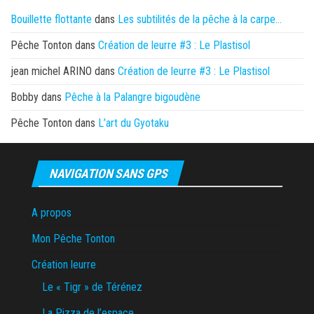
Bouillette flottante
dans
Les subtilités de la pêche à la carpe…
Pêche Tonton
dans
Création de leurre #3 : Le Plastisol
jean michel ARINO
dans
Création de leurre #3 : Le Plastisol
Bobby
dans
Pêche à la Palangre bigoudène
Pêche Tonton
dans
L’art du Gyotaku
NAVIGATION SANS GPS
A propos
Mon Pêche Tonton
Création leurre
Le « Tigr » de Térénez
La Pizza de l’espace