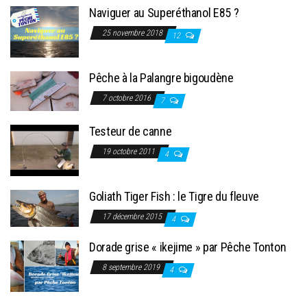
Naviguer au Superéthanol E85 ?
25 novembre 2018
12
Pêche à la Palangre bigoudène
7 octobre 2016
7
Testeur de canne
19 octobre 2011
4
Goliath Tiger Fish : le Tigre du fleuve
17 décembre 2015
4
Dorade grise « ikejime » par Pêche Tonton
8 septembre 2019
4