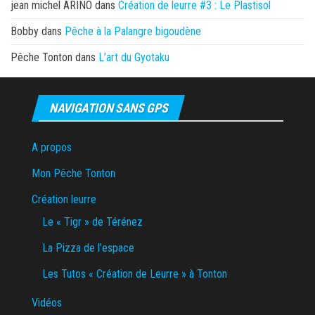
jean michel ARINO
dans
Création de leurre #3 : Le Plastisol
Bobby
dans
Pêche à la Palangre bigoudène
Pêche Tonton
dans
L’art du Gyotaku
NAVIGATION SANS GPS
A propos
Mon Pêche Tonton
Création leurre
Le « Tigr » de Térénez
La Pizza de l’espace
Les Tutos « Création de Leurre » à Tonton
Vidéos