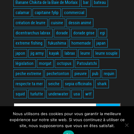
Banane Chikita de la Baie de Morlaix
bar
bateau
calamar
capitaine fylip
commercial
création de leurre
cuisine
dessin animé
dicentrarchus labrax
dorade
dorade grise
egi
extreme fishing
fukushima
homemade
japan
japon
jig army
kayak
labrax
leurre
leurre souple
législation
morgat
octopus
Patoulatchi
peche extreme
pechetonton
pieuvre
pub
requin
respecte ta mer
seiche
sepia officinalis
shark
squid
turlutte
underwater
usa
wtf
Rechercher :
Nous utilisons des cookies pour vous garantir la meilleure
expérience sur notre site web. Si vous continuez à utiliser ce
site, nous supposerons que vous en êtes satisfait.