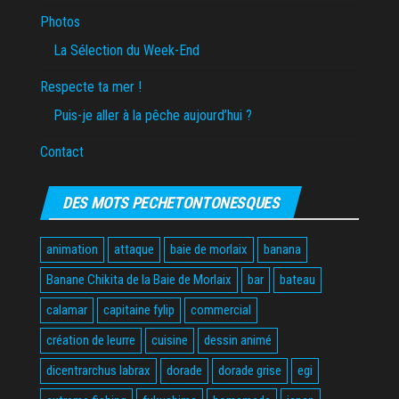
Photos
La Sélection du Week-End
Respecte ta mer !
Puis-je aller à la pêche aujourd’hui ?
Contact
DES MOTS PECHETONTONESQUES
animation
attaque
baie de morlaix
banana
Banane Chikita de la Baie de Morlaix
bar
bateau
calamar
capitaine fylip
commercial
création de leurre
cuisine
dessin animé
dicentrarchus labrax
dorade
dorade grise
egi