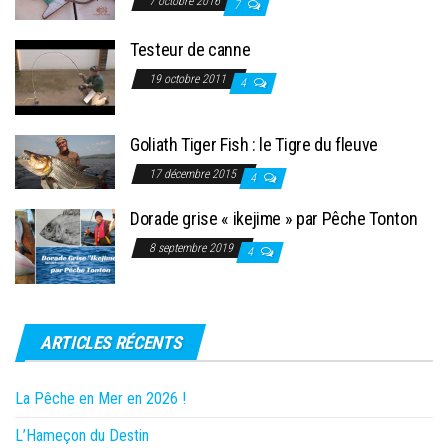
7 octobre 2016
7
Testeur de canne
19 octobre 2011
4
Goliath Tiger Fish : le Tigre du fleuve
17 décembre 2015
4
Dorade grise « ikejime » par Pêche Tonton
8 septembre 2019
4
ARTICLES RÉCENTS
La Pêche en Mer en 2026 !
L’Hameçon du Destin