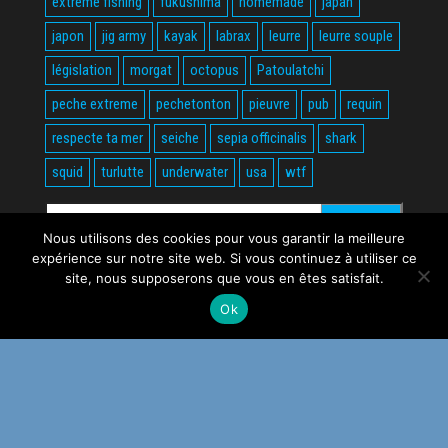
extreme fishing
fukushima
homemade
japan
japon
jig army
kayak
labrax
leurre
leurre souple
législation
morgat
octopus
Patoulatchi
peche extreme
pechetonton
pieuvre
pub
requin
respecte ta mer
seiche
sepia officinalis
shark
squid
turlutte
underwater
usa
wtf
Rechercher :
Nous utilisons des cookies pour vous garantir la meilleure
expérience sur notre site web. Si vous continuez à utiliser ce
site, nous supposerons que vous en êtes satisfait.
Ok
Fièrement propulsé par
WordPress
|
Thème :
Envo Magazine