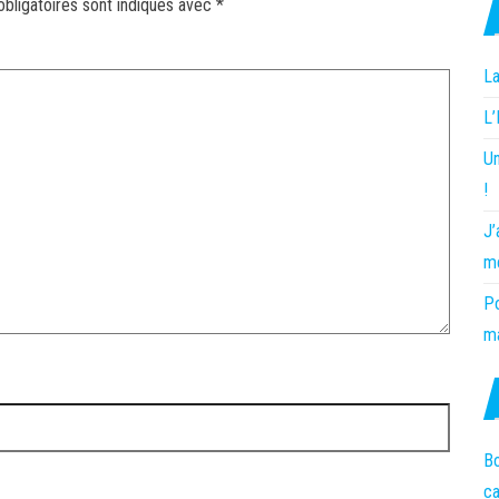
bligatoires sont indiqués avec
*
La
L
Un
!
J’
m
Po
ma
Bo
c