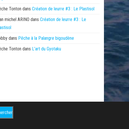
êche Tonton
dans
Création de leurre #3 : Le Plastisol
an michel ARINO
dans
Création de leurre #3 : Le
astisol
obby
dans
Pêche à la Palangre bigoudène
êche Tonton
dans
L’art du Gyotaku