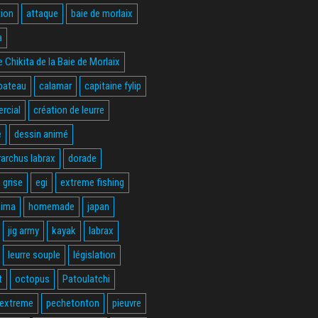
ion
attaque
baie de morlaix
a
 Chikita de la Baie de Morlaix
bateau
calamar
capitaine fylip
rcial
création de leurre
e
dessin animé
rarchus labrax
dorade
 grise
egi
extreme fishing
hima
homemade
japan
jig army
kayak
labrax
leurre souple
législation
t
octopus
Patoulatchi
 extreme
pechetonton
pieuvre