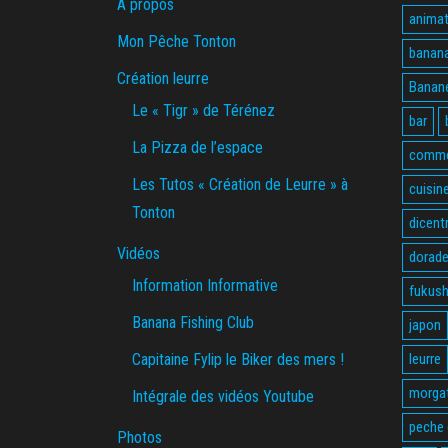
A propos
animat
Mon Pêche Tonton
banan
Création leurre
Banane
Le « Tigr » de Térénez
bar
La Pizza de l’espace
comme
Les Tutos « Création de Leurre » à
cuisin
Tonton
dicent
Vidéos
dorade
Information Informative
fukus
Banana Fishing Club
japon
Capitaine Fylip le Biker des mers !
leurre
morga
Intégrale des vidéos Youtube
peche
Photos