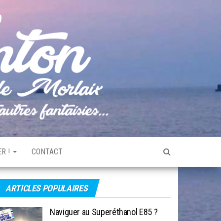
Pêche
Le blog
de
Tonton
pêche
de la
Baie de
Morlaix
R !
CONTACT
ARTICLES POPULAIRES
Naviguer au Superéthanol E85 ?