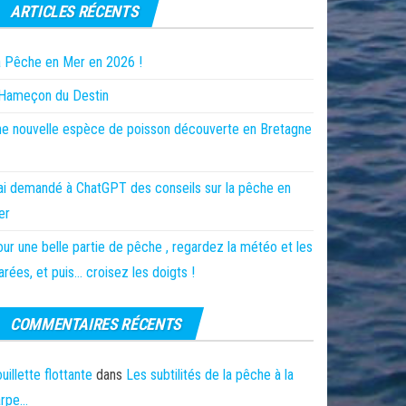
ARTICLES RÉCENTS
 Pêche en Mer en 2026 !
’Hameçon du Destin
e nouvelle espèce de poisson découverte en Bretagne
ai demandé à ChatGPT des conseils sur la pêche en
er
ur une belle partie de pêche , regardez la météo et les
rées, et puis… croisez les doigts !
COMMENTAIRES RÉCENTS
uillette flottante
dans
Les subtilités de la pêche à la
arpe…