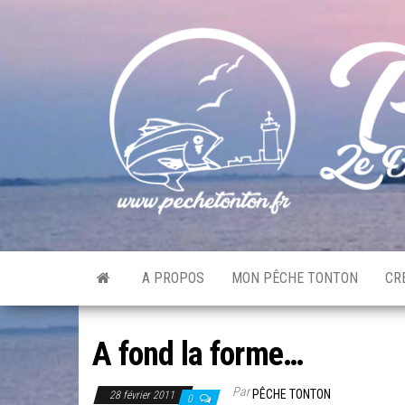
Skip
to
the
content
A PROPOS
MON PÊCHE TONTON
CR
A fond la forme…
Par
PÊCHE TONTON
28 février 2011
0