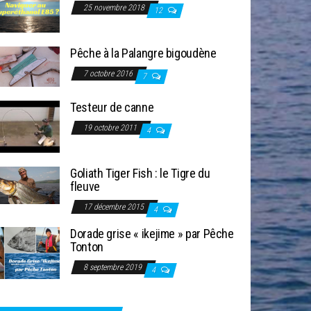
25 novembre 2018
12
Pêche à la Palangre bigoudène
7 octobre 2016
7
Testeur de canne
19 octobre 2011
4
Goliath Tiger Fish : le Tigre du
fleuve
17 décembre 2015
4
Dorade grise « ikejime » par Pêche
Tonton
8 septembre 2019
4