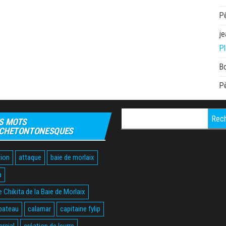
P
je
Pl
B
P
Rechercher :
S MOTS
CHETONTONESQUES
ion
attaque
baie de morlaix
a
 Chikita de la Baie de Morlaix
bateau
calamar
capitaine fylip
rcial
création de leurre