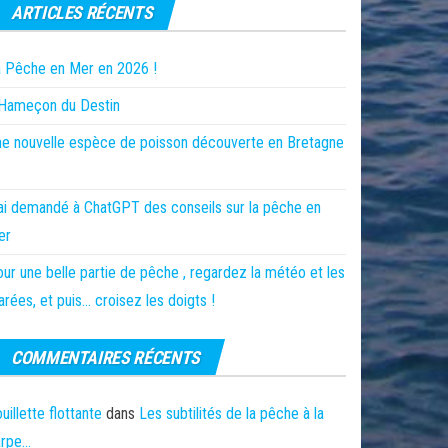
ARTICLES RÉCENTS
 Pêche en Mer en 2026 !
’Hameçon du Destin
e nouvelle espèce de poisson découverte en Bretagne
ai demandé à ChatGPT des conseils sur la pêche en
er
ur une belle partie de pêche , regardez la météo et les
rées, et puis… croisez les doigts !
COMMENTAIRES RÉCENTS
uillette flottante
dans
Les subtilités de la pêche à la
arpe…