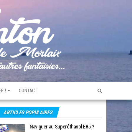
Pêche
Le blog
de
Tonton
pêche
de la
Baie de
Morlaix
R !
CONTACT
ARTICLES POPULAIRES
Naviguer au Superéthanol E85 ?