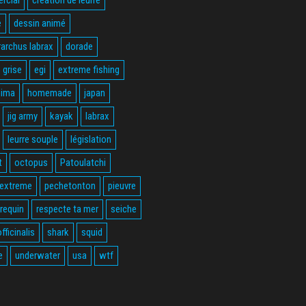
e
dessin animé
rarchus labrax
dorade
 grise
egi
extreme fishing
hima
homemade
japan
jig army
kayak
labrax
leurre souple
législation
t
octopus
Patoulatchi
 extreme
pechetonton
pieuvre
requin
respecte ta mer
seiche
fficinalis
shark
squid
e
underwater
usa
wtf