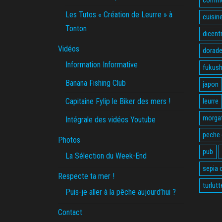
Les Tutos « Création de Leurre » à
cuisin
Tonton
dicent
Vidéos
dorade
Information Informative
fukus
Banana Fishing Club
japon
Capitaine Fylip le Biker des mers !
leurre
morga
Intégrale des vidéos Youtube
peche
Photos
pub
La Sélection du Week-End
sepia o
Respecte ta mer !
turlutt
Puis-je aller à la pêche aujourd’hui ?
Contact