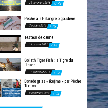
25 novembre 2018
12
Pêche à la Palangre bigoudène
7 octobre 2016
7
Testeur de canne
19 octobre 2011
4
Goliath Tiger Fish : le Tigre du
fleuve
17 décembre 2015
4
Dorade grise « ikejime » par Pêche
Tonton
8 septembre 2019
4