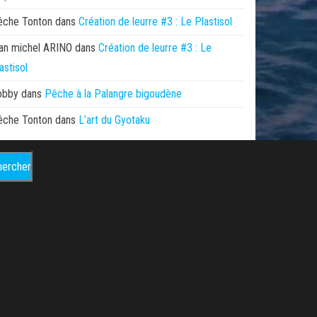
êche Tonton
dans
Création de leurre #3 : Le Plastisol
an michel ARINO
dans
Création de leurre #3 : Le
astisol
obby
dans
Pêche à la Palangre bigoudène
êche Tonton
dans
L’art du Gyotaku