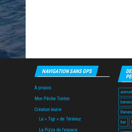
NAVIGATION SANS GPS
DE
PE
A propos
animat
Mon Pêche Tonton
banan
Création leurre
Banane
Le « Tigr » de Térénez
bar
La Pizza de l’espace
comme