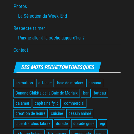
Photos
La Sélection du Week-End
Respecte ta mer !
Puis-je aller à la pêche aujourd’hui ?
Contact
DES MOTS PECHETONTONESQUES
animation
attaque
baie de morlaix
banana
Banane Chikita de la Baie de Morlaix
bar
bateau
calamar
capitaine fylip
commercial
création de leurre
cuisine
dessin animé
dicentrarchus labrax
dorade
dorade grise
egi
extreme fishing
fukushima
homemade
japan