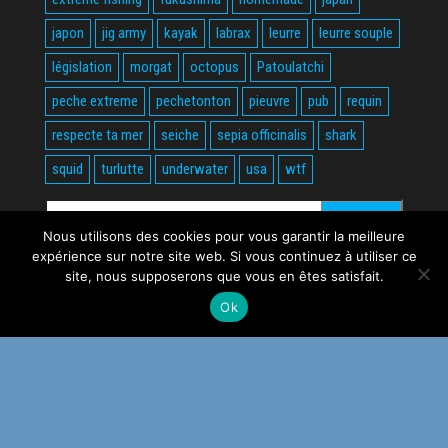
japon
jig army
kayak
labrax
leurre
leurre souple
législation
morgat
octopus
Patoulatchi
peche extreme
pechetonton
pieuvre
pub
requin
respecte ta mer
seiche
sepia officinalis
shark
squid
turlutte
underwater
usa
wtf
Rechercher :
Nous utilisons des cookies pour vous garantir la meilleure
expérience sur notre site web. Si vous continuez à utiliser ce
site, nous supposerons que vous en êtes satisfait.
Ok
Fièrement propulsé par
WordPress
|
Thème :
Envo Magazine