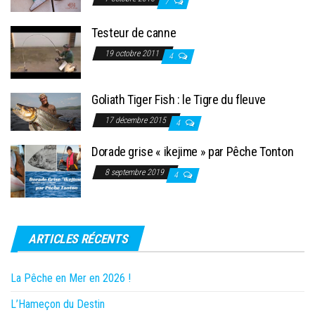
7
Testeur de canne
19 octobre 2011
4
Goliath Tiger Fish : le Tigre du fleuve
17 décembre 2015
4
Dorade grise « ikejime » par Pêche Tonton
8 septembre 2019
4
ARTICLES RÉCENTS
La Pêche en Mer en 2026 !
L’Hameçon du Destin