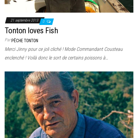
21 septembre 2013
0
Tonton loves Fish
Par
PÊCHE TONTON
Merci Jinny pour ce joli cliché ! Mode Commandant Cousteau
enclenché ! Voilà donc le sort de certains poissons à…