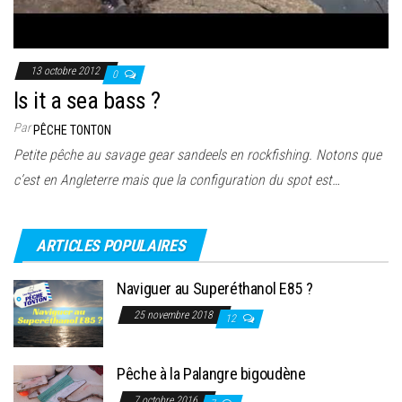
13 octobre 2012
0
Is it a sea bass ?
Par
PÊCHE TONTON
Petite pêche au savage gear sandeels en rockfishing. Notons que
c’est en Angleterre mais que la configuration du spot est…
ARTICLES POPULAIRES
Naviguer au Superéthanol E85 ?
25 novembre 2018
12
Pêche à la Palangre bigoudène
7 octobre 2016