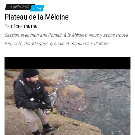
6 juillet 2013
0
Plateau de la Méloine
Par
PÊCHE TONTON
Session avec mon ami Romain à la Méloine. Nous y avons trouvé
lieu, vielle, dorade grise, grondin et maquereau. J’adore…