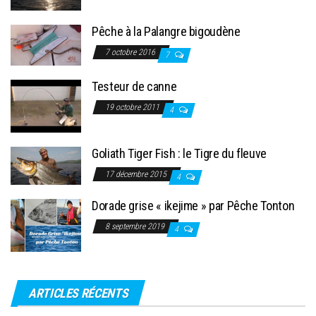
Pêche à la Palangre bigoudène
7 octobre 2016
7
Testeur de canne
19 octobre 2011
4
Goliath Tiger Fish : le Tigre du fleuve
17 décembre 2015
4
Dorade grise « ikejime » par Pêche Tonton
8 septembre 2019
4
ARTICLES RÉCENTS