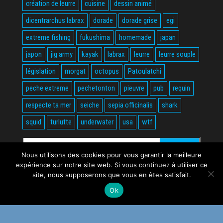
création de leurre
cuisine
dessin animé
dicentrarchus labrax
dorade
dorade grise
egi
extreme fishing
fukushima
homemade
japan
japon
jig army
kayak
labrax
leurre
leurre souple
législation
morgat
octopus
Patoulatchi
peche extreme
pechetonton
pieuvre
pub
requin
respecte ta mer
seiche
sepia officinalis
shark
squid
turlutte
underwater
usa
wtf
Rechercher :
Nous utilisons des cookies pour vous garantir la meilleure
expérience sur notre site web. Si vous continuez à utiliser ce
site, nous supposerons que vous en êtes satisfait.
Ok
Fièrement propulsé par
WordPress
|
Thème :
Envo Magazine