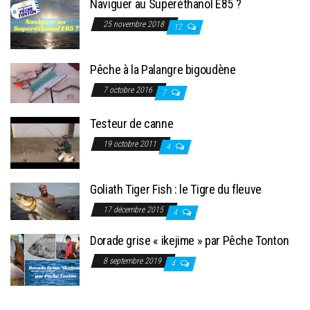
Naviguer au Superéthanol E85 ?
25 novembre 2018
12
Pêche à la Palangre bigoudène
7 octobre 2016
7
Testeur de canne
19 octobre 2011
4
Goliath Tiger Fish : le Tigre du fleuve
17 décembre 2015
4
Dorade grise « ikejime » par Pêche Tonton
8 septembre 2019
4