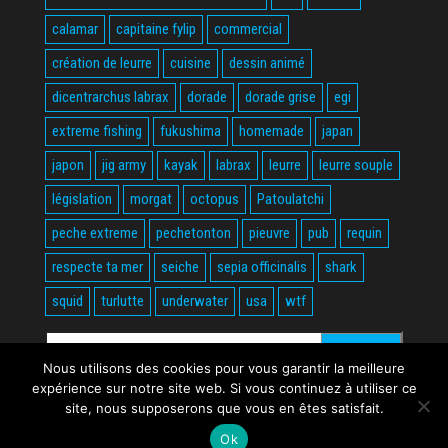
calamar
capitaine fylip
commercial
création de leurre
cuisine
dessin animé
dicentrarchus labrax
dorade
dorade grise
egi
extreme fishing
fukushima
homemade
japan
japon
jig army
kayak
labrax
leurre
leurre souple
législation
morgat
octopus
Patoulatchi
peche extreme
pechetonton
pieuvre
pub
requin
respecte ta mer
seiche
sepia officinalis
shark
squid
turlutte
underwater
usa
wtf
Rechercher :
Nous utilisons des cookies pour vous garantir la meilleure
expérience sur notre site web. Si vous continuez à utiliser ce
site, nous supposerons que vous en êtes satisfait.
Ok
Fièrement propulsé par
WordPress
|
Thème :
Envo Magazine