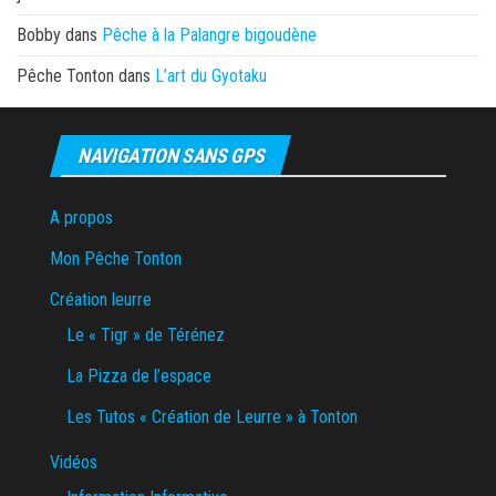
Bobby
dans
Pêche à la Palangre bigoudène
Pêche Tonton
dans
L’art du Gyotaku
NAVIGATION SANS GPS
A propos
Mon Pêche Tonton
Création leurre
Le « Tigr » de Térénez
La Pizza de l’espace
Les Tutos « Création de Leurre » à Tonton
Vidéos