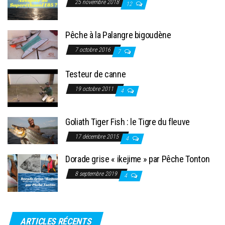
25 novembre 2018
12
Pêche à la Palangre bigoudène
7 octobre 2016
7
Testeur de canne
19 octobre 2011
4
Goliath Tiger Fish : le Tigre du fleuve
17 décembre 2015
4
Dorade grise « ikejime » par Pêche Tonton
8 septembre 2019
4
ARTICLES RÉCENTS