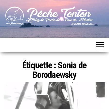
Skip
to
the
content
Le blog
Pêche
de
Tonton
pêche
de la
Baie de
Morlaix
Étiquette :
Sonia de
Borodaewsky