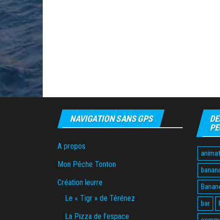
NAVIGATION SANS GPS
DE
PE
A propos
animat
Mon Pêche Tonton
banan
Création leurre
Banane
Le « Tigr » de Térénez
bar
La Pizza de l’espace
comme