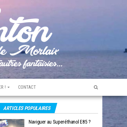
Pêche
Le blog
de
Tonton
pêche
de la
Baie de
Morlaix
R !
CONTACT
ARTICLES POPULAIRES
Naviguer au Superéthanol E85 ?