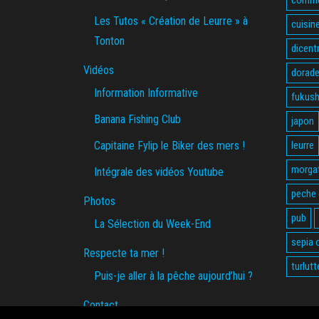
Les Tutos « Création de Leurre » à
cuisin
Tonton
dicent
Vidéos
dorade
Information Informative
fukus
Banana Fishing Club
japon
Capitaine Fylip le Biker des mers !
leurre
morga
Intégrale des vidéos Youtube
peche
Photos
pub
La Sélection du Week-End
sepia o
Respecte ta mer !
turlutt
Puis-je aller à la pêche aujourd’hui ?
Contact