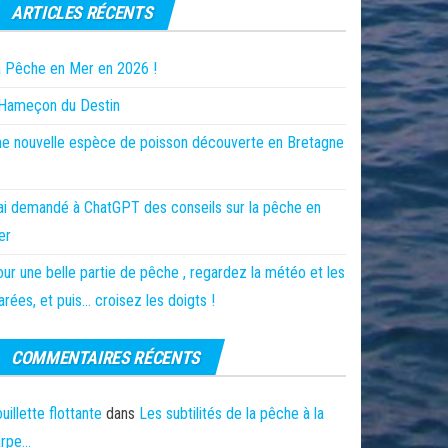
ARTICLES RÉCENTS
 Pêche en Mer en 2026 !
’Hameçon du Destin
e nouvelle espèce de poisson découverte en Bretagne
ai demandé à ChatGPT des conseils sur la pêche en
er
ur une belle partie de pêche , regardez la météo et les
rées, et puis… croisez les doigts !
COMMENTAIRES RÉCENTS
uillette flottante
dans
Les subtilités de la pêche à la
arpe…