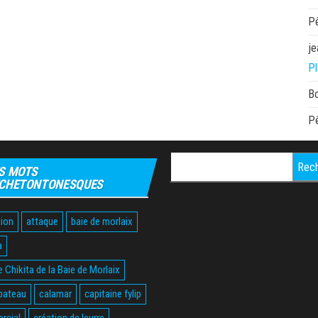
P
je
Pl
B
P
Rechercher :
S MOTS
CHETONTONESQUES
ion
attaque
baie de morlaix
a
 Chikita de la Baie de Morlaix
bateau
calamar
capitaine fylip
rcial
création de leurre