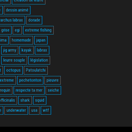
e
dessin animé
rarchus labrax
dorade
 grise
egi
extreme fishing
hima
homemade
japan
jig army
kayak
labrax
leurre souple
législation
t
octopus
Patoulatchi
 extreme
pechetonton
pieuvre
requin
respecte ta mer
seiche
fficinalis
shark
squid
e
underwater
usa
wtf