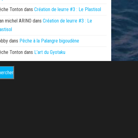
êche Tonton
dans
Création de leurre #3 : Le Plastisol
an michel ARINO
dans
Création de leurre #3 : Le
astisol
obby
dans
Pêche à la Palangre bigoudène
êche Tonton
dans
L’art du Gyotaku