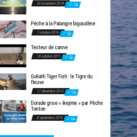
25 novembre 2018
12
Pêche à la Palangre bigoudène
7 octobre 2016
7
Testeur de canne
19 octobre 2011
4
Goliath Tiger Fish : le Tigre du
fleuve
17 décembre 2015
4
Dorade grise « ikejime » par Pêche
Tonton
8 septembre 2019
4