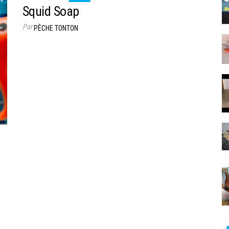
Squid Soap
Par
PÊCHE TONTON