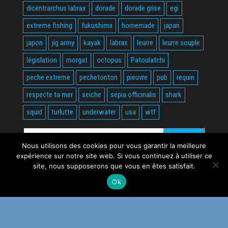
dicentrarchus labrax
dorade
dorade grise
egi
extreme fishing
fukushima
homemade
japan
japon
jig army
kayak
labrax
leurre
leurre souple
législation
morgat
octopus
Patoulatchi
peche extreme
pechetonton
pieuvre
pub
requin
respecte ta mer
seiche
sepia officinalis
shark
squid
turlutte
underwater
usa
wtf
Rechercher :
Nous utilisons des cookies pour vous garantir la meilleure
expérience sur notre site web. Si vous continuez à utiliser ce
site, nous supposerons que vous en êtes satisfait.
Ok
Fièrement propulsé par
WordPress
|
Thème :
Envo Magazine