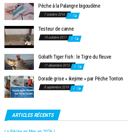
Pêche à la Palangre bigoudène
7 octobre 2016
7
Testeur de canne
19 octobre 2011
4
Goliath Tiger Fish : le Tigre du fleuve
17 décembre 2015
4
Dorade grise « ikejime » par Pêche Tonton
8 septembre 2019
4
ARTICLES RÉCENTS
La Pêche en Mer en 2026 !