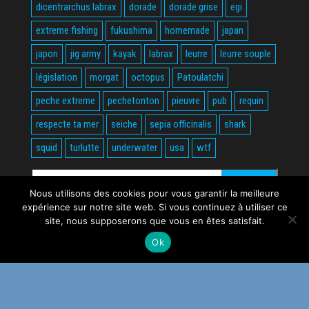
dicentrarchus labrax
dorade
dorade grise
egi
extreme fishing
fukushima
homemade
japan
japon
jig army
kayak
labrax
leurre
leurre souple
législation
morgat
octopus
Patoulatchi
peche extreme
pechetonton
pieuvre
pub
requin
respecte ta mer
seiche
sepia officinalis
shark
squid
turlutte
underwater
usa
wtf
Rechercher :
Nous utilisons des cookies pour vous garantir la meilleure
expérience sur notre site web. Si vous continuez à utiliser ce
site, nous supposerons que vous en êtes satisfait.
Ok
Fièrement propulsé par
WordPress
|
Thème :
Envo Magazine