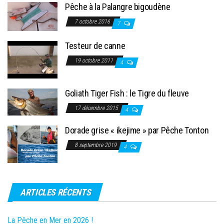
Pêche à la Palangre bigoudène
7 octobre 2016
7
Testeur de canne
19 octobre 2011
4
Goliath Tiger Fish : le Tigre du fleuve
17 décembre 2015
4
Dorade grise « ikejime » par Pêche Tonton
8 septembre 2019
4
ARTICLES RÉCENTS
La Pêche en Mer en 2026 !