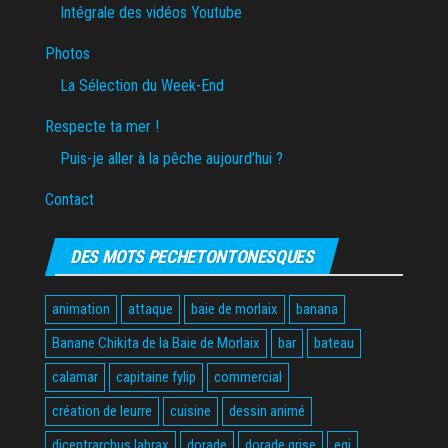
Intégrale des vidéos Youtube
Photos
La Sélection du Week-End
Respecte ta mer !
Puis-je aller à la pêche aujourd’hui ?
Contact
DES MOTS PECHETONTONESQUES
animation
attaque
baie de morlaix
banana
Banane Chikita de la Baie de Morlaix
bar
bateau
calamar
capitaine fylip
commercial
création de leurre
cuisine
dessin animé
dicentrarchus labrax
dorade
dorade grise
egi