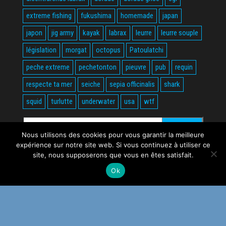
extreme fishing
fukushima
homemade
japan
japon
jig army
kayak
labrax
leurre
leurre souple
législation
morgat
octopus
Patoulatchi
peche extreme
pechetonton
pieuvre
pub
requin
respecte ta mer
seiche
sepia officinalis
shark
squid
turlutte
underwater
usa
wtf
Rechercher :
Nous utilisons des cookies pour vous garantir la meilleure
expérience sur notre site web. Si vous continuez à utiliser ce
site, nous supposerons que vous en êtes satisfait.
Ok
Fièrement propulsé par
WordPress
|
Thème :
Envo Magazine