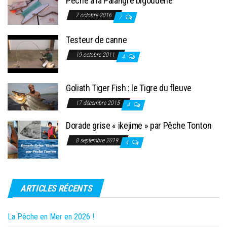
Pêche à la Palangre bigoudène
7 octobre 2016
7
Testeur de canne
19 octobre 2011
4
Goliath Tiger Fish : le Tigre du fleuve
17 décembre 2015
4
Dorade grise « ikejime » par Pêche Tonton
8 septembre 2019
4
ARTICLES RÉCENTS
La Pêche en Mer en 2026 !