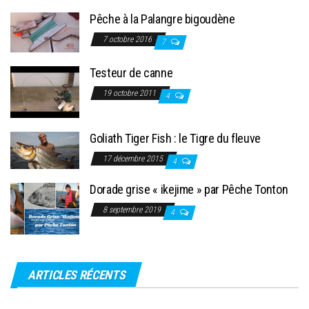
Pêche à la Palangre bigoudène
7 octobre 2016
7
Testeur de canne
19 octobre 2011
4
Goliath Tiger Fish : le Tigre du fleuve
17 décembre 2015
4
Dorade grise « ikejime » par Pêche Tonton
8 septembre 2019
4
ARTICLES RÉCENTS