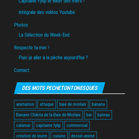
Capitaine Fylip le Biker des mers !
Intégrale des vidéos Youtube
Photos
La Sélection du Week-End
Respecte ta mer !
Puis-je aller à la pêche aujourd’hui ?
Contact
DES MOTS PECHETONTONESQUES
animation
attaque
baie de morlaix
banana
Banane Chikita de la Baie de Morlaix
bar
bateau
calamar
capitaine fylip
commercial
création de leurre
cuisine
dessin animé