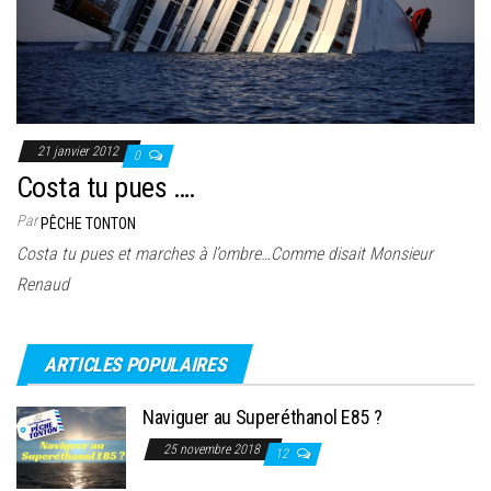
21 janvier 2012
0
Costa tu pues ….
Par
PÊCHE TONTON
Costa tu pues et marches à l’ombre…Comme disait Monsieur
Renaud
ARTICLES POPULAIRES
Naviguer au Superéthanol E85 ?
25 novembre 2018
12