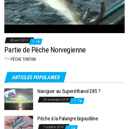
26 avril 2012
0
Partie de Pêche Norvegienne
Par
PÊCHE TONTON
ARTICLES POPULAIRES
Naviguer au Superéthanol E85 ?
25 novembre 2018
12
Pêche à la Palangre bigoudène
7 octobre 2016
7