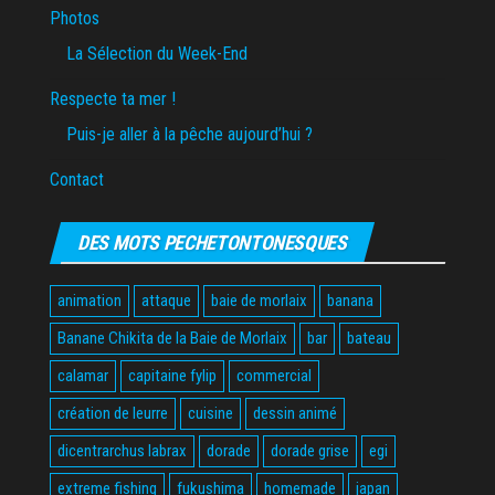
Photos
La Sélection du Week-End
Respecte ta mer !
Puis-je aller à la pêche aujourd’hui ?
Contact
DES MOTS PECHETONTONESQUES
animation
attaque
baie de morlaix
banana
Banane Chikita de la Baie de Morlaix
bar
bateau
calamar
capitaine fylip
commercial
création de leurre
cuisine
dessin animé
dicentrarchus labrax
dorade
dorade grise
egi
extreme fishing
fukushima
homemade
japan