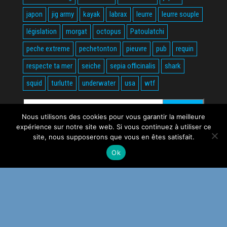
japon
jig army
kayak
labrax
leurre
leurre souple
législation
morgat
octopus
Patoulatchi
peche extreme
pechetonton
pieuvre
pub
requin
respecte ta mer
seiche
sepia officinalis
shark
squid
turlutte
underwater
usa
wtf
Rechercher :
Nous utilisons des cookies pour vous garantir la meilleure
expérience sur notre site web. Si vous continuez à utiliser ce
site, nous supposerons que vous en êtes satisfait.
Ok
Fièrement propulsé par
WordPress
|
Thème :
Envo Magazine