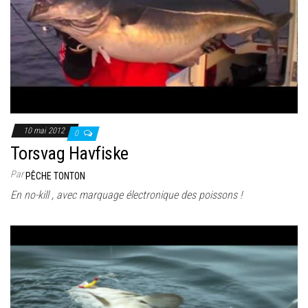
10 mai 2012
0
Torsvag Havfiske
Par
PÊCHE TONTON
En no-kill , avec marquage électronique des poissons !