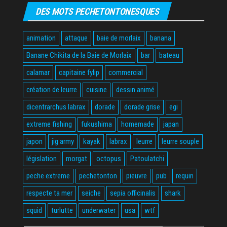
DES MOTS PECHETONTONESQUES
animation
attaque
baie de morlaix
banana
Banane Chikita de la Baie de Morlaix
bar
bateau
calamar
capitaine fylip
commercial
création de leurre
cuisine
dessin animé
dicentrarchus labrax
dorade
dorade grise
egi
extreme fishing
fukushima
homemade
japan
japon
jig army
kayak
labrax
leurre
leurre souple
législation
morgat
octopus
Patoulatchi
peche extreme
pechetonton
pieuvre
pub
requin
respecte ta mer
seiche
sepia officinalis
shark
squid
turlutte
underwater
usa
wtf