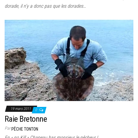
dorade, il n’y a donc pas que les dorades…
19 mars 2011
0
Raie Bretonne
Par
PÊCHE TONTON
En « no Kill » Chapeau bas monsieur le pêcheur !