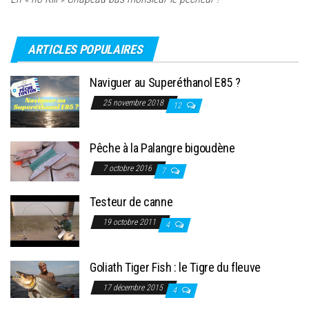
ARTICLES POPULAIRES
Naviguer au Superéthanol E85 ?
25 novembre 2018
12
Pêche à la Palangre bigoudène
7 octobre 2016
7
Testeur de canne
19 octobre 2011
4
Goliath Tiger Fish : le Tigre du fleuve
17 décembre 2015
4