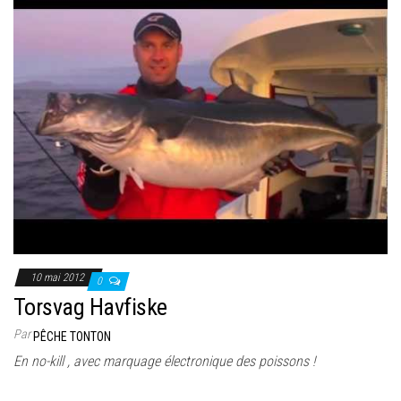
10 mai 2012
0
Torsvag Havfiske
Par
PÊCHE TONTON
En no-kill , avec marquage électronique des poissons !