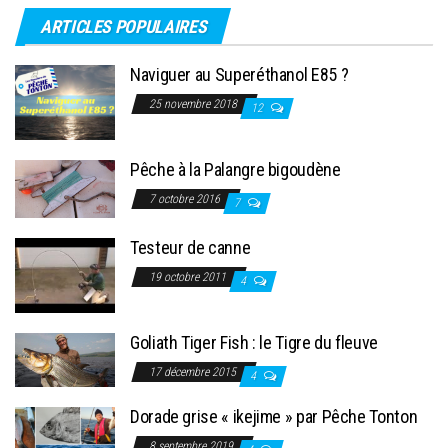
ARTICLES POPULAIRES
Naviguer au Superéthanol E85 ?
25 novembre 2018
12
Pêche à la Palangre bigoudène
7 octobre 2016
7
Testeur de canne
19 octobre 2011
4
Goliath Tiger Fish : le Tigre du fleuve
17 décembre 2015
4
Dorade grise « ikejime » par Pêche Tonton
8 septembre 2019