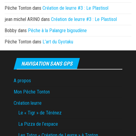
Pêche Tonton
dans
Création de leurre #3 : Le Plastisol
jean michel ARINO
dans
Création de leurre #3 : Le Plastisol
Bobby
dans
Pêche à la Palangre bigoudène
Pêche Tonton
dans
L’art du Gyotaku
NAVIGATION SANS GPS
A propos
Mon Pêche Tonton
Création leurre
Le « Tigr » de Térénez
La Pizza de l’espace
Les Tutos « Création de Leurre » à Tonton