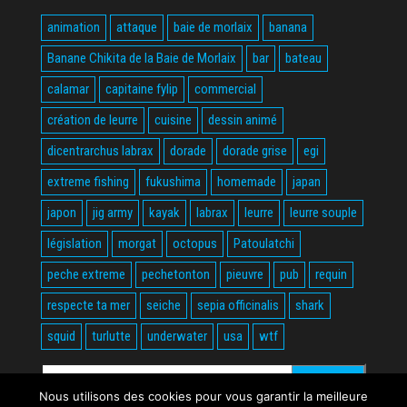
animation
attaque
baie de morlaix
banana
Banane Chikita de la Baie de Morlaix
bar
bateau
calamar
capitaine fylip
commercial
création de leurre
cuisine
dessin animé
dicentrarchus labrax
dorade
dorade grise
egi
extreme fishing
fukushima
homemade
japan
japon
jig army
kayak
labrax
leurre
leurre souple
législation
morgat
octopus
Patoulatchi
peche extreme
pechetonton
pieuvre
pub
requin
respecte ta mer
seiche
sepia officinalis
shark
squid
turlutte
underwater
usa
wtf
Rechercher :
Nous utilisons des cookies pour vous garantir la meilleure