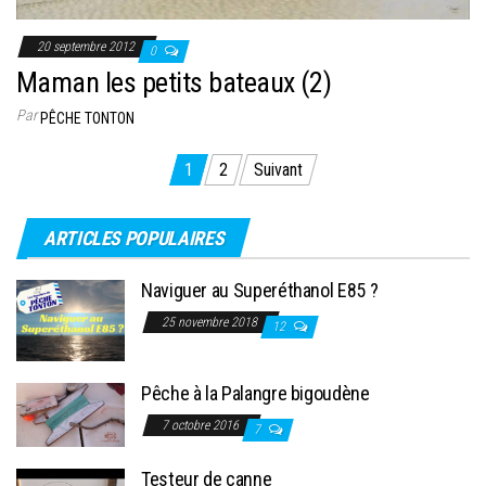
20 septembre 2012
0
Maman les petits bateaux (2)
Par
PÊCHE TONTON
Pagination
1
2
Suivant
des
publications
ARTICLES POPULAIRES
Naviguer au Superéthanol E85 ?
25 novembre 2018
12
Pêche à la Palangre bigoudène
7 octobre 2016
7
Testeur de canne