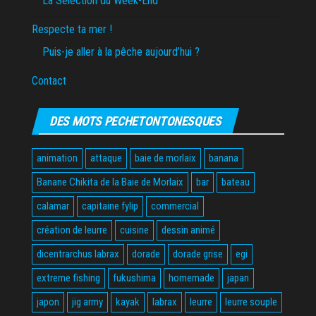
La Sélection du Week-End
Respecte ta mer !
Puis-je aller à la pêche aujourd’hui ?
Contact
DES MOTS PECHETONTONESQUES
animation
attaque
baie de morlaix
banana
Banane Chikita de la Baie de Morlaix
bar
bateau
calamar
capitaine fylip
commercial
création de leurre
cuisine
dessin animé
dicentrarchus labrax
dorade
dorade grise
egi
extreme fishing
fukushima
homemade
japan
japon
jig army
kayak
labrax
leurre
leurre souple