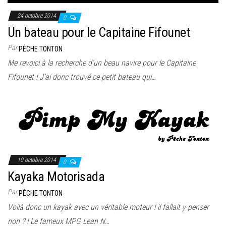
24 octobre 2014
0
Un bateau pour le Capitaine Fifounet
Par
PÊCHE TONTON
Me revoici à la recherche d’un beau navire pour le Capitaine
Fifounet ! J’ai donc trouvé ce petit bateau qui…
10 octobre 2014
0
Kayaka Motorisada
Par
PÊCHE TONTON
Voilà donc un kayak avec un véritable moteur ! il fallait y penser
non ? ! Le fameux MPG Lean N…