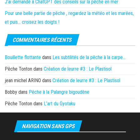
J’ai demandé à ChatGPT des conseils sur la pêche en mer
Pour une belle partie de pêche , regardez la météo et les marées,
et puis… croisez les doigts !
COMMENTAIRES RÉCENTS
Bouillette flottante
dans
Les subtilités de la pêche à la carpe…
Pêche Tonton
dans
Création de leurre #3 : Le Plastisol
jean michel ARINO
dans
Création de leurre #3 : Le Plastisol
Bobby
dans
Pêche à la Palangre bigoudène
Pêche Tonton
dans
L’art du Gyotaku
NAVIGATION SANS GPS