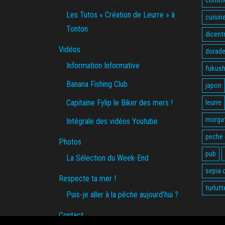
Les Tutos « Création de Leurre » à
cuisin
Tonton
dicent
Vidéos
dorade
Information Informative
fukus
Banana Fishing Club
japon
Capitaine Fylip le Biker des mers !
leurre
morga
Intégrale des vidéos Youtube
peche
Photos
pub
La Sélection du Week-End
sepia o
Respecte ta mer !
turlutt
Puis-je aller à la pêche aujourd’hui ?
Contact