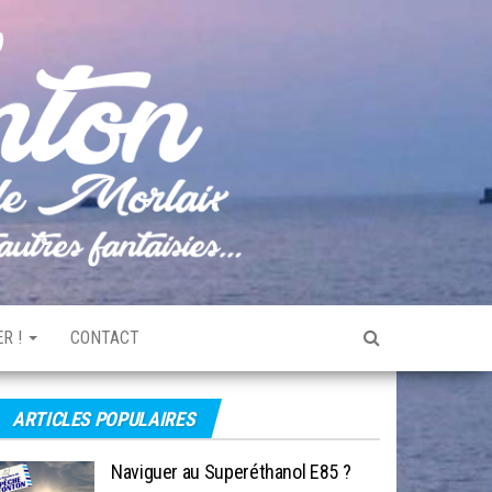
Pêche
Le blog
de
Tonton
pêche
de la
Baie de
Morlaix
R !
CONTACT
ARTICLES POPULAIRES
Naviguer au Superéthanol E85 ?