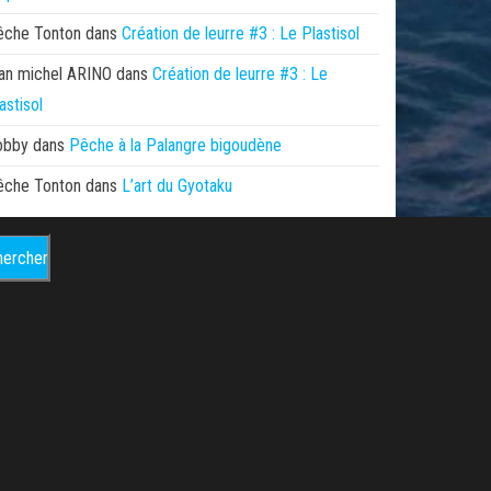
êche Tonton
dans
Création de leurre #3 : Le Plastisol
an michel ARINO
dans
Création de leurre #3 : Le
astisol
obby
dans
Pêche à la Palangre bigoudène
êche Tonton
dans
L’art du Gyotaku