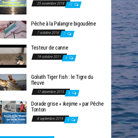
25 novembre 2018
12
Pêche à la Palangre bigoudène
7 octobre 2016
7
Testeur de canne
19 octobre 2011
4
Goliath Tiger Fish : le Tigre du
fleuve
17 décembre 2015
4
Dorade grise « ikejime » par Pêche
Tonton
8 septembre 2019
4