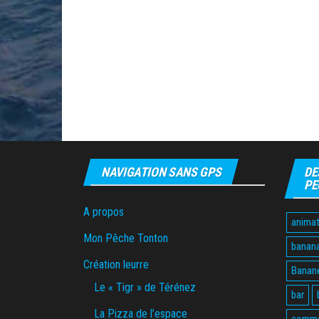
NAVIGATION SANS GPS
DE
PE
A propos
animat
Mon Pêche Tonton
banan
Création leurre
Banane
Le « Tigr » de Térénez
bar
La Pizza de l’espace
comme