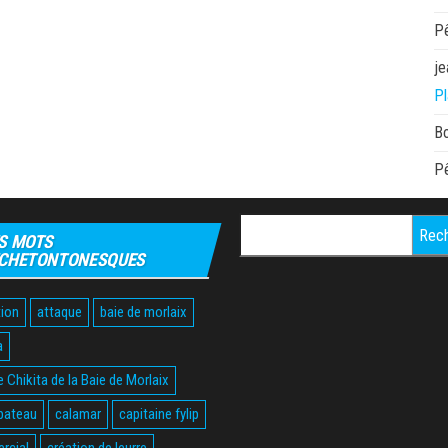
P
je
Pl
B
P
Rechercher :
S MOTS
CHETONTONESQUES
ion
attaque
baie de morlaix
a
 Chikita de la Baie de Morlaix
bateau
calamar
capitaine fylip
rcial
création de leurre