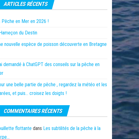
ARTICLES RÉCENTS
 Pêche en Mer en 2026 !
’Hameçon du Destin
e nouvelle espèce de poisson découverte en Bretagne
ai demandé à ChatGPT des conseils sur la pêche en
er
ur une belle partie de pêche , regardez la météo et les
rées, et puis… croisez les doigts !
COMMENTAIRES RÉCENTS
uillette flottante
dans
Les subtilités de la pêche à la
arpe…