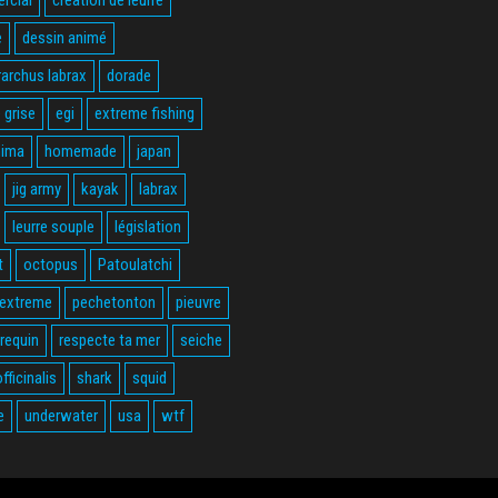
e
dessin animé
rarchus labrax
dorade
 grise
egi
extreme fishing
hima
homemade
japan
jig army
kayak
labrax
leurre souple
législation
t
octopus
Patoulatchi
 extreme
pechetonton
pieuvre
requin
respecte ta mer
seiche
fficinalis
shark
squid
e
underwater
usa
wtf