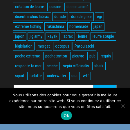
création de leurre
cuisine
dessin animé
dicentrarchus labrax
dorade
dorade grise
egi
extreme fishing
fukushima
homemade
japan
japon
jig army
kayak
labrax
leurre
leurre souple
législation
morgat
octopus
Patoulatchi
peche extreme
pechetonton
pieuvre
pub
requin
respecte ta mer
seiche
sepia officinalis
shark
squid
turlutte
underwater
usa
wtf
Rechercher :
Nous utilisons des cookies pour vous garantir la meilleure
expérience sur notre site web. Si vous continuez à utiliser ce
site, nous supposerons que vous en êtes satisfait.
Ok
Fièrement propulsé par
WordPress
|
Thème :
Envo Magazine