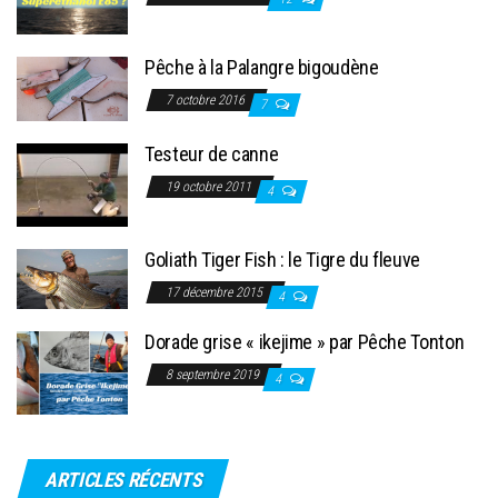
Pêche à la Palangre bigoudène
7 octobre 2016
7
Testeur de canne
19 octobre 2011
4
Goliath Tiger Fish : le Tigre du fleuve
17 décembre 2015
4
Dorade grise « ikejime » par Pêche Tonton
8 septembre 2019
4
ARTICLES RÉCENTS