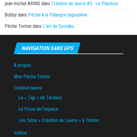
jean michel ARINO
dans
Création de leurre #3 : Le Plastisol
Bobby
dans
Pêche à la Palangre bigoudène
Pêche Tonton
dans
L’art du Gyotaku
NAVIGATION SANS GPS
A propos
Mon Pêche Tonton
Création leurre
Le « Tigr » de Térénez
La Pizza de l’espace
Les Tutos « Création de Leurre » à Tonton
Vidéos