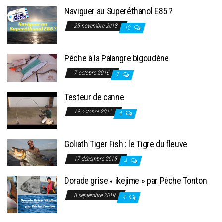
Naviguer au Superéthanol E85 ?
25 novembre 2018
12
Pêche à la Palangre bigoudène
7 octobre 2016
7
Testeur de canne
19 octobre 2011
4
Goliath Tiger Fish : le Tigre du fleuve
17 décembre 2015
4
Dorade grise « ikejime » par Pêche Tonton
8 septembre 2019
4