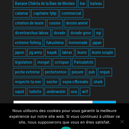
Banane Chikita de la Baie de Morlaix
bar
bateau
calamar
capitaine fylip
commercial
création de leurre
cuisine
dessin animé
dicentrarchus labrax
dorade
dorade grise
egi
extreme fishing
fukushima
homemade
japan
japon
jig army
kayak
labrax
leurre
leurre souple
législation
morgat
octopus
Patoulatchi
peche extreme
pechetonton
pieuvre
pub
requin
respecte ta mer
seiche
sepia officinalis
shark
squid
turlutte
underwater
usa
wtf
Rechercher :
Nous utilisons des cookies pour vous garantir la meilleure
expérience sur notre site web. Si vous continuez à utiliser ce
site, nous supposerons que vous en êtes satisfait.