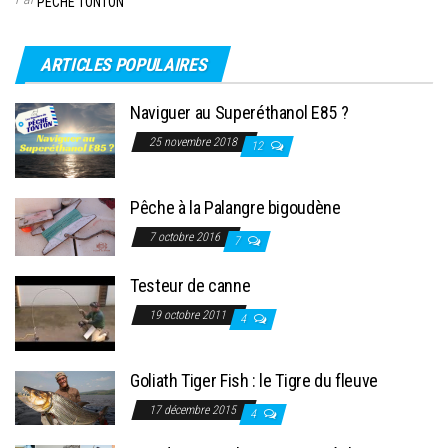
PÊCHE TONTON
ARTICLES POPULAIRES
Naviguer au Superéthanol E85 ?
25 novembre 2018
12
Pêche à la Palangre bigoudène
7 octobre 2016
7
Testeur de canne
19 octobre 2011
4
Goliath Tiger Fish : le Tigre du fleuve
17 décembre 2015
4