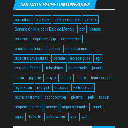
DES MOTS PECHETONTONESQUES
animation
attaque
baie de morlaix
banana
Banane Chikita de la Baie de Morlaix
bar
bateau
calamar
capitaine fylip
commercial
création de leurre
cuisine
dessin animé
dicentrarchus labrax
dorade
dorade grise
egi
extreme fishing
fukushima
homemade
japan
japon
jig army
kayak
labrax
leurre
leurre souple
législation
morgat
octopus
Patoulatchi
peche extreme
pechetonton
pieuvre
pub
requin
respecte ta mer
seiche
sepia officinalis
shark
squid
turlutte
underwater
usa
wtf