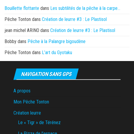
Bouillette flottante
dans
Les subtilités de la pêche à la carpe…
Pêche Tonton
dans
Création de leurre #3 : Le Plastisol
jean michel ARINO
dans
Création de leurre #3 : Le Plastisol
Bobby
dans
Pêche à la Palangre bigoudène
Pêche Tonton
dans
L’art du Gyotaku
NAVIGATION SANS GPS
A propos
Mon Pêche Tonton
Création leurre
Le « Tigr » de Térénez
La Pizza de l’espace