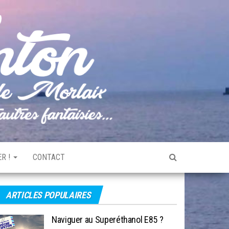
Pêche
Le blog
de
Tonton
pêche
de la
Baie de
Morlaix
R !
CONTACT
ARTICLES POPULAIRES
Naviguer au Superéthanol E85 ?