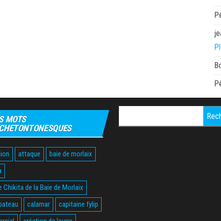
P
je
Pl
B
P
Rechercher :
S MOTS
CHETONTONESQUES
ion
attaque
baie de morlaix
a
 Chikita de la Baie de Morlaix
bateau
calamar
capitaine fylip
rcial
création de leurre