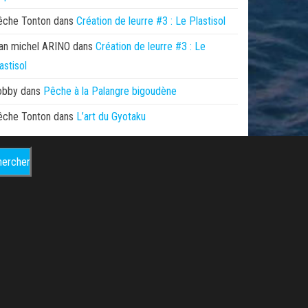
êche Tonton
dans
Création de leurre #3 : Le Plastisol
an michel ARINO
dans
Création de leurre #3 : Le
astisol
obby
dans
Pêche à la Palangre bigoudène
êche Tonton
dans
L’art du Gyotaku