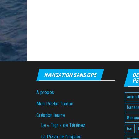
NAVIGATION SANS GPS
DE
PE
A propos
animat
Mon Pêche Tonton
banan
Création leurre
Banane
Le « Tigr » de Térénez
bar
La Pizza de l’espace
comme