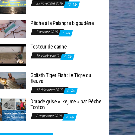
25 novembre 2018
12
Pêche à la Palangre bigoudène
7 octobre 2016
7
Testeur de canne
19 octobre 2011
4
Goliath Tiger Fish : le Tigre du
fleuve
17 décembre 2015
4
Dorade grise « ikejime » par Pêche
Tonton
8 septembre 2019
4