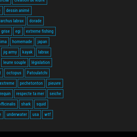
e
dessin animé
rarchus labrax
dorade
 grise
egi
extreme fishing
hima
homemade
japan
jig army
kayak
labrax
leurre souple
législation
t
octopus
Patoulatchi
 extreme
pechetonton
pieuvre
requin
respecte ta mer
seiche
fficinalis
shark
squid
e
underwater
usa
wtf