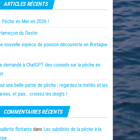
ARTICLES RÉCENTS
 Pêche en Mer en 2026 !
’Hameçon du Destin
e nouvelle espèce de poisson découverte en Bretagne
ai demandé à ChatGPT des conseils sur la pêche en
er
ur une belle partie de pêche , regardez la météo et les
rées, et puis… croisez les doigts !
COMMENTAIRES RÉCENTS
uillette flottante
dans
Les subtilités de la pêche à la
arpe…