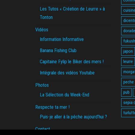
Les Tutos « Création de Leurre » à
cuisin
Tonton
dicent
Vidéos
dorade
Information Informative
fukus
Banana Fishing Club
japon
Capitaine Fylip le Biker des mers !
leurre
morga
Intégrale des vidéos Youtube
peche
Photos
pub
La Sélection du Week-End
sepia o
Respecte ta mer !
turlutt
Puis-je aller à la pêche aujourd’hui ?
Contact