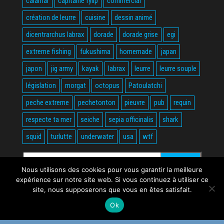
calamar
capitaine fylip
commercial
création de leurre
cuisine
dessin animé
dicentrarchus labrax
dorade
dorade grise
egi
extreme fishing
fukushima
homemade
japan
japon
jig army
kayak
labrax
leurre
leurre souple
législation
morgat
octopus
Patoulatchi
peche extreme
pechetonton
pieuvre
pub
requin
respecte ta mer
seiche
sepia officinalis
shark
squid
turlutte
underwater
usa
wtf
Rechercher :
Nous utilisons des cookies pour vous garantir la meilleure
expérience sur notre site web. Si vous continuez à utiliser ce
site, nous supposerons que vous en êtes satisfait.
Ok
Fièrement propulsé par
WordPress
|
Thème :
Envo Magazine