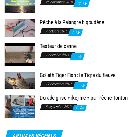
25 novembre 2018
12
Pêche à la Palangre bigoudène
7 octobre 2016
7
Testeur de canne
19 octobre 2011
4
Goliath Tiger Fish : le Tigre du fleuve
17 décembre 2015
4
Dorade grise « ikejime » par Pêche Tonton
8 septembre 2019
4
ARTICLES RÉCENTS