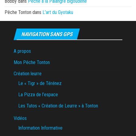
Bobby
dans
Pêche à la Palangre bigoudène
Pêche Tonton
dans
L’art du Gyotaku
NAVIGATION SANS GPS
A propos
Mon Pêche Tonton
Création leurre
Le « Tigr » de Térénez
La Pizza de l’espace
Les Tutos « Création de Leurre » à Tonton
Vidéos
Information Informative