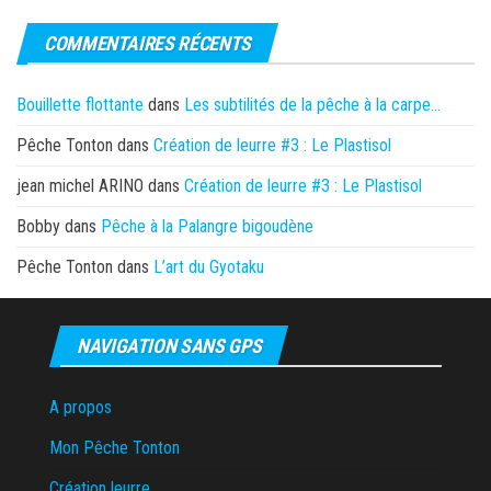
COMMENTAIRES RÉCENTS
Bouillette flottante
dans
Les subtilités de la pêche à la carpe…
Pêche Tonton
dans
Création de leurre #3 : Le Plastisol
jean michel ARINO
dans
Création de leurre #3 : Le Plastisol
Bobby
dans
Pêche à la Palangre bigoudène
Pêche Tonton
dans
L’art du Gyotaku
NAVIGATION SANS GPS
A propos
Mon Pêche Tonton
Création leurre