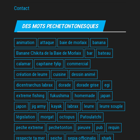
Contact
DES MOTS PECHETONTONESQUES
animation
attaque
baie de morlaix
banana
Banane Chikita de la Baie de Morlaix
bar
bateau
calamar
capitaine fylip
commercial
création de leurre
cuisine
dessin animé
dicentrarchus labrax
dorade
dorade grise
egi
extreme fishing
fukushima
homemade
japan
japon
jig army
kayak
labrax
leurre
leurre souple
législation
morgat
octopus
Patoulatchi
peche extreme
pechetonton
pieuvre
pub
requin
respecte ta mer
seiche
sepia officinalis
shark