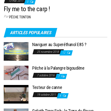
13 mai 2011
0
Fly me to the carp !
Par
PÊCHE TONTON
ARTICLES POPULAIRES
Naviguer au Superéthanol E85 ?
25 novembre 2018
12
Pêche à la Palangre bigoudène
7 octobre 2016
7
Testeur de canne
19 octobre 2011
4
Goliath Tiger Fish : le Tigre du fleuve