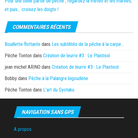
Pour une belle partie de pêche , regardez la météo et les marées,
et puis… croisez les doigts !
COMMENTAIRES RÉCENTS
Bouillette flottante
dans
Les subtilités de la pêche à la carpe…
Pêche Tonton
dans
Création de leurre #3 : Le Plastisol
jean michel ARINO
dans
Création de leurre #3 : Le Plastisol
Bobby
dans
Pêche à la Palangre bigoudène
Pêche Tonton
dans
L’art du Gyotaku
NAVIGATION SANS GPS
A propos