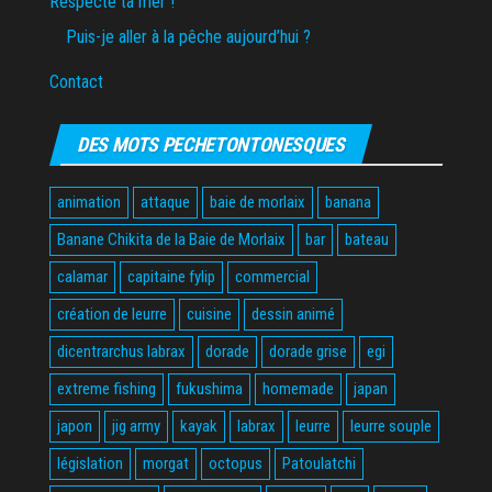
Respecte ta mer !
Puis-je aller à la pêche aujourd’hui ?
Contact
DES MOTS PECHETONTONESQUES
animation
attaque
baie de morlaix
banana
Banane Chikita de la Baie de Morlaix
bar
bateau
calamar
capitaine fylip
commercial
création de leurre
cuisine
dessin animé
dicentrarchus labrax
dorade
dorade grise
egi
extreme fishing
fukushima
homemade
japan
japon
jig army
kayak
labrax
leurre
leurre souple
législation
morgat
octopus
Patoulatchi