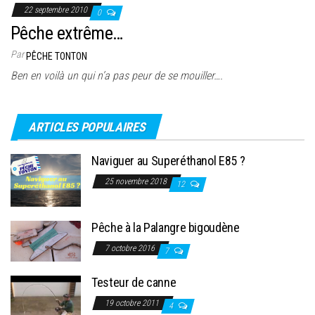
22 septembre 2010
0
Pêche extrême…
Par
PÊCHE TONTON
Ben en voilà un qui n’a pas peur de se mouiller….
ARTICLES POPULAIRES
Naviguer au Superéthanol E85 ?
25 novembre 2018
12
Pêche à la Palangre bigoudène
7 octobre 2016
7
Testeur de canne
19 octobre 2011
4