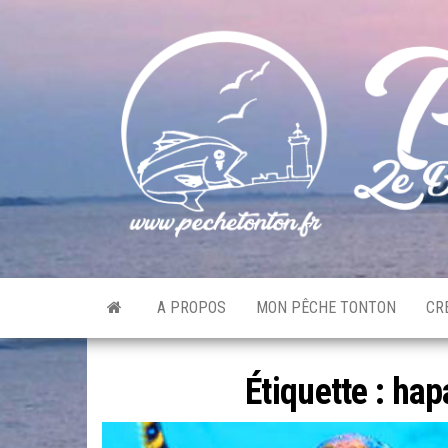
Skip
to
the
content
A PROPOS
MON PÊCHE TONTON
CR
Étiquette :
hap