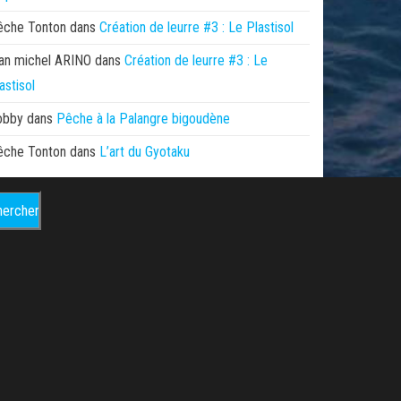
êche Tonton
dans
Création de leurre #3 : Le Plastisol
an michel ARINO
dans
Création de leurre #3 : Le
astisol
obby
dans
Pêche à la Palangre bigoudène
êche Tonton
dans
L’art du Gyotaku