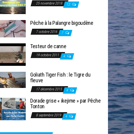
25 novembre 2018
12
Pêche à la Palangre bigoudène
7 octobre 2016
7
Testeur de canne
19 octobre 2011
4
Goliath Tiger Fish : le Tigre du
fleuve
17 décembre 2015
4
Dorade grise « ikejime » par Pêche
Tonton
8 septembre 2019
4