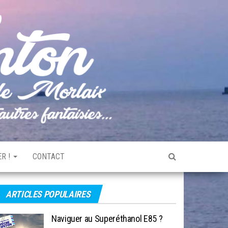
Pêche
Le blog
de
Tonton
pêche
de la
Baie de
Morlaix
R !
CONTACT
ARTICLES POPULAIRES
Naviguer au Superéthanol E85 ?