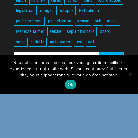
japon
jig army
kayak
labrax
leurre
leurre souple
législation
morgat
octopus
Patoulatchi
peche extreme
pechetonton
pieuvre
pub
requin
respecte ta mer
seiche
sepia officinalis
shark
squid
turlutte
underwater
usa
wtf
Rechercher :
Nous utilisons des cookies pour vous garantir la meilleure
expérience sur notre site web. Si vous continuez à utiliser ce
site, nous supposerons que vous en êtes satisfait.
Ok
Fièrement propulsé par
WordPress
|
Thème :
Envo Magazine