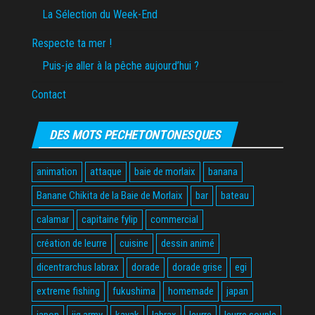
La Sélection du Week-End
Respecte ta mer !
Puis-je aller à la pêche aujourd’hui ?
Contact
DES MOTS PECHETONTONESQUES
animation
attaque
baie de morlaix
banana
Banane Chikita de la Baie de Morlaix
bar
bateau
calamar
capitaine fylip
commercial
création de leurre
cuisine
dessin animé
dicentrarchus labrax
dorade
dorade grise
egi
extreme fishing
fukushima
homemade
japan