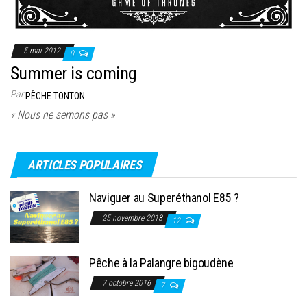
5 mai 2012
0
Summer is coming
Par
PÊCHE TONTON
« Nous ne semons pas »
ARTICLES POPULAIRES
Naviguer au Superéthanol E85 ?
25 novembre 2018
12
Pêche à la Palangre bigoudène
7 octobre 2016
7