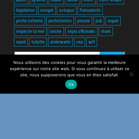
législation
morgat
octopus
Patoulatchi
peche extreme
pechetonton
pieuvre
pub
requin
respecte ta mer
seiche
sepia officinalis
shark
squid
turlutte
underwater
usa
wtf
Rechercher :
Nous utilisons des cookies pour vous garantir la meilleure
expérience sur notre site web. Si vous continuez à utiliser ce
site, nous supposerons que vous en êtes satisfait.
Ok
Fièrement propulsé par
WordPress
|
Thème :
Envo Magazine