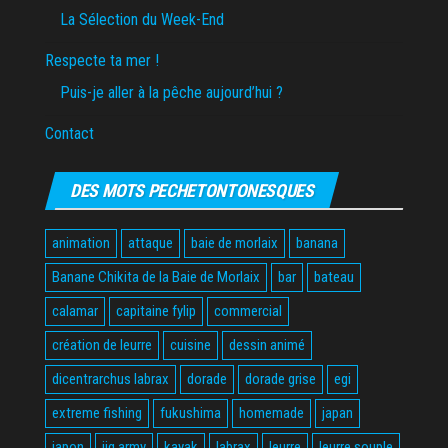
La Sélection du Week-End
Respecte ta mer !
Puis-je aller à la pêche aujourd’hui ?
Contact
DES MOTS PECHETONTONESQUES
animation
attaque
baie de morlaix
banana
Banane Chikita de la Baie de Morlaix
bar
bateau
calamar
capitaine fylip
commercial
création de leurre
cuisine
dessin animé
dicentrarchus labrax
dorade
dorade grise
egi
extreme fishing
fukushima
homemade
japan
japon
jig army
kayak
labrax
leurre
leurre souple