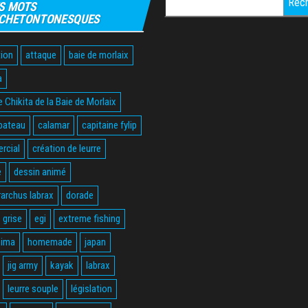
S MOTS
CHETONTONESQUES
ion
attaque
baie de morlaix
a
 Chikita de la Baie de Morlaix
bateau
calamar
capitaine fylip
rcial
création de leurre
e
dessin animé
rarchus labrax
dorade
 grise
egi
extreme fishing
hima
homemade
japan
jig army
kayak
labrax
leurre souple
législation