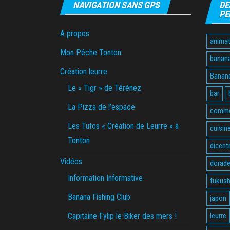
NAVIGATION SANS GPS
DE
PE
A propos
animat
Mon Pêche Tonton
banan
Création leurre
Banane
Le « Tigr » de Térénez
bar
La Pizza de l’espace
comme
Les Tutos « Création de Leurre » à
cuisin
Tonton
dicent
Vidéos
dorade
Information Informative
fukus
Banana Fishing Club
japon
Capitaine Fylip le Biker des mers !
leurre