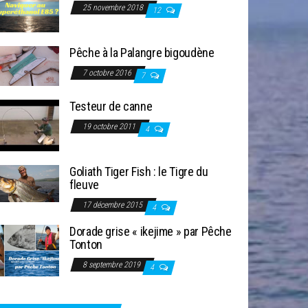
25 novembre 2018
12
Pêche à la Palangre bigoudène
7 octobre 2016
7
Testeur de canne
19 octobre 2011
4
Goliath Tiger Fish : le Tigre du
fleuve
17 décembre 2015
4
Dorade grise « ikejime » par Pêche
Tonton
8 septembre 2019
4