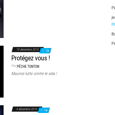
P
je
Pl
B
P
19 décembre 2010
0
Protégez vous !
Par
PÊCHE TONTON
Maurice lutte contre le sida !
4 décembre 2010
0