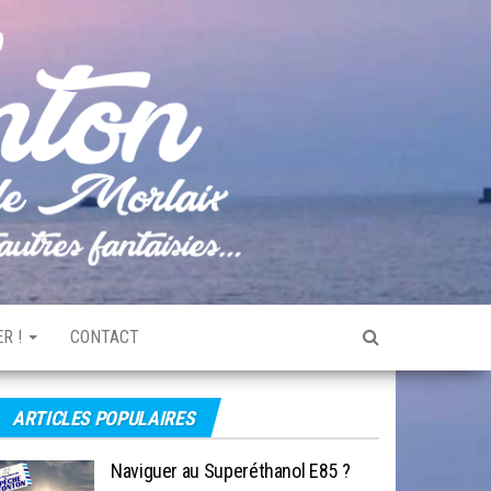
Pêche
Le blog
de
Tonton
pêche
de la
Baie de
Morlaix
R !
CONTACT
ARTICLES POPULAIRES
Naviguer au Superéthanol E85 ?