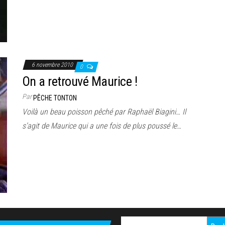
6 novembre 2010
0
On a retrouvé Maurice !
Par
PÊCHE TONTON
Voilà un beau poisson pêché par Raphaël Biagini… Il
s’agit de Maurice qui a une fois de plus poussé le…
Rechercher :