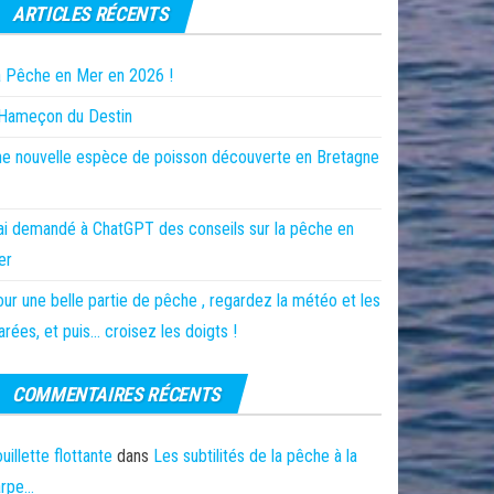
ARTICLES RÉCENTS
 Pêche en Mer en 2026 !
’Hameçon du Destin
e nouvelle espèce de poisson découverte en Bretagne
ai demandé à ChatGPT des conseils sur la pêche en
er
ur une belle partie de pêche , regardez la météo et les
rées, et puis… croisez les doigts !
COMMENTAIRES RÉCENTS
uillette flottante
dans
Les subtilités de la pêche à la
arpe…