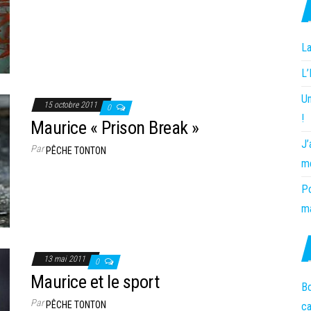
La
L
Un
15 octobre 2011
0
!
Maurice « Prison Break »
J’
Par
PÊCHE TONTON
m
Po
ma
13 mai 2011
0
Maurice et le sport
Bo
Par
PÊCHE TONTON
c