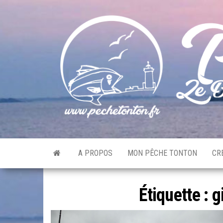
Skip
to
the
content
A PROPOS
MON PÊCHE TONTON
CR
Étiquette :
g