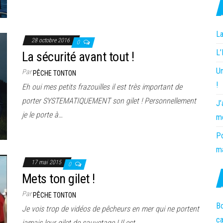
La
28 octobre 2016
0
L
La sécurité avant tout !
Un
Par
PÊCHE TONTON
!
Eh oui mes petits frazouilles il est très important de
porter SYSTEMATIQUEMENT son gilet ! Personnellement
J’
je le porte à…
m
Po
ma
17 mai 2015
0
Mets ton gilet !
Par
PÊCHE TONTON
Bo
Je vois trop de vidéos de pêcheurs en mer qui ne portent
c
jamais leur gilet de sauvetage ! Il est…