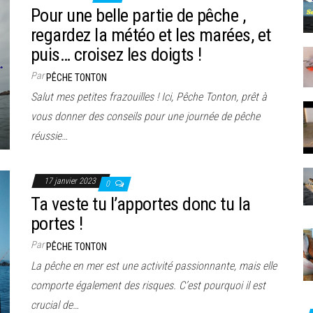
Pour une belle partie de pêche ,
regardez la météo et les marées, et
puis… croisez les doigts !
Par
PÊCHE TONTON
Salut mes petites frazouilles ! Ici, Pêche Tonton, prêt à
vous donner des conseils pour une journée de pêche
réussie…
17 janvier 2023
0
Ta veste tu l’apportes donc tu la
portes !
Par
PÊCHE TONTON
La pêche en mer est une activité passionnante, mais elle
comporte également des risques. C’est pourquoi il est
crucial de…