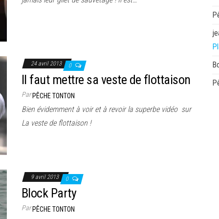
P
je
Pl
24 avril 2013
B
0
Il faut mettre sa veste de flottaison
P
Par
PÊCHE TONTON
Bien évidemment à voir et à revoir la superbe vidéo sur
La veste de flottaison !
9 avril 2013
0
Block Party
Par
PÊCHE TONTON