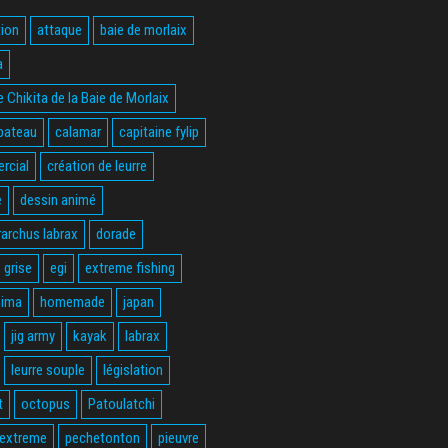
ion
attaque
baie de morlaix
a
 Chikita de la Baie de Morlaix
bateau
calamar
capitaine fylip
rcial
création de leurre
e
dessin animé
rarchus labrax
dorade
 grise
egi
extreme fishing
hima
homemade
japan
jig army
kayak
labrax
leurre souple
législation
t
octopus
Patoulatchi
 extreme
pechetonton
pieuvre