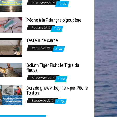
25 novembre 2018
12
Pêche à la Palangre bigoudène
7 octobre 2016
7
Testeur de canne
19 octobre 2011
4
Goliath Tiger Fish : le Tigre du
fleuve
17 décembre 2015
4
Dorade grise « ikejime » par Pêche
Tonton
8 septembre 2019
4