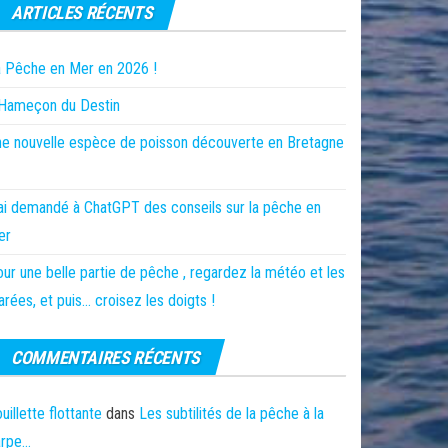
ARTICLES RÉCENTS
 Pêche en Mer en 2026 !
’Hameçon du Destin
e nouvelle espèce de poisson découverte en Bretagne
ai demandé à ChatGPT des conseils sur la pêche en
er
ur une belle partie de pêche , regardez la météo et les
rées, et puis… croisez les doigts !
COMMENTAIRES RÉCENTS
uillette flottante
dans
Les subtilités de la pêche à la
arpe…