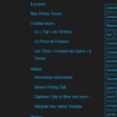
A propos
animat
Mon Pêche Tonton
banan
Création leurre
Banane
Le « Tigr » de Térénez
bar
La Pizza de l’espace
comme
Les Tutos « Création de Leurre » à
cuisin
Tonton
dicent
Vidéos
dorade
Information Informative
fukus
Banana Fishing Club
japon
Capitaine Fylip le Biker des mers !
leurre
morga
Intégrale des vidéos Youtube
peche