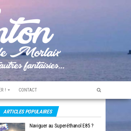
Pêche
Le blog
de
Tonton
pêche
de la
Baie de
Morlaix
R !
CONTACT
ARTICLES POPULAIRES
Naviguer au Superéthanol E85 ?