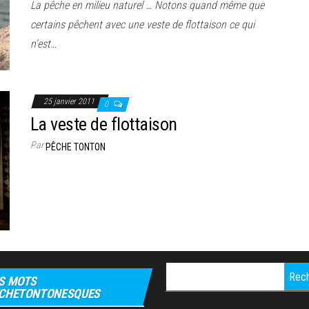
La pêche en milieu naturel … Notons quand même que
certains pêchent avec une veste de flottaison ce qui
n’est…
25 janvier 2011
0
La veste de flottaison
Par
PÊCHE TONTON
Rechercher :
S MOTS
CHETONTONESQUES