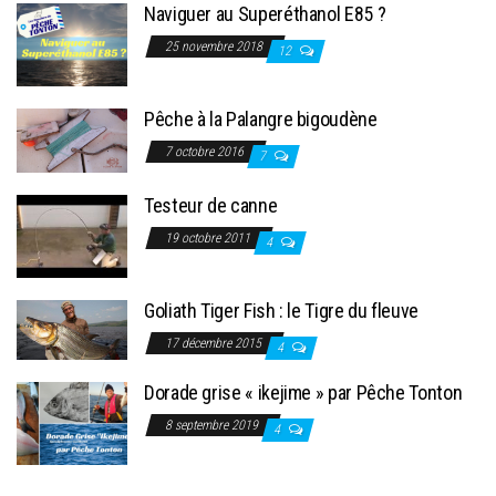
Naviguer au Superéthanol E85 ?
25 novembre 2018
12
Pêche à la Palangre bigoudène
7 octobre 2016
7
Testeur de canne
19 octobre 2011
4
Goliath Tiger Fish : le Tigre du fleuve
17 décembre 2015
4
Dorade grise « ikejime » par Pêche Tonton
8 septembre 2019
4