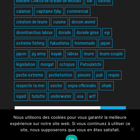
Banane Chikita de la Baie de Morlaix
bar
bateau
calamar
capitaine fylip
commercial
création de leurre
cuisine
dessin animé
dicentrarchus labrax
dorade
dorade grise
egi
extreme fishing
fukushima
homemade
japan
japon
jig army
kayak
labrax
leurre
leurre souple
législation
morgat
octopus
Patoulatchi
peche extreme
pechetonton
pieuvre
pub
requin
respecte ta mer
seiche
sepia officinalis
shark
squid
turlutte
underwater
usa
wtf
Rechercher :
Nous utilisons des cookies pour vous garantir la meilleure
expérience sur notre site web. Si vous continuez à utiliser ce
site, nous supposerons que vous en êtes satisfait.
Ok