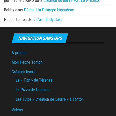
jean michel ARINO
dans
Création de leurre #3 : Le Plastisol
Bobby
dans
Pêche à la Palangre bigoudène
Pêche Tonton
dans
L’art du Gyotaku
NAVIGATION SANS GPS
A propos
Mon Pêche Tonton
Création leurre
Le « Tigr » de Térénez
La Pizza de l’espace
Les Tutos « Création de Leurre » à Tonton
Vidéos