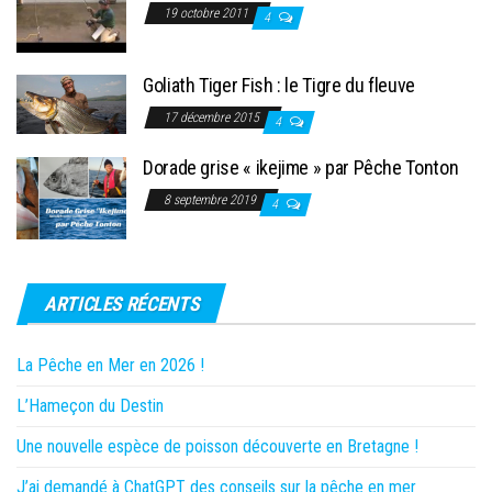
19 octobre 2011
4
Goliath Tiger Fish : le Tigre du fleuve
17 décembre 2015
4
Dorade grise « ikejime » par Pêche Tonton
8 septembre 2019
4
ARTICLES RÉCENTS
La Pêche en Mer en 2026 !
L’Hameçon du Destin
Une nouvelle espèce de poisson découverte en Bretagne !
J’ai demandé à ChatGPT des conseils sur la pêche en mer