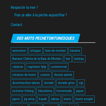
Respecte ta mer !
Puis-je aller à la pêche aujourd’hui ?
Contact
DES MOTS PECHETONTONESQUES
animation
attaque
baie de morlaix
banana
Banane Chikita de la Baie de Morlaix
bar
bateau
calamar
capitaine fylip
commercial
création de leurre
cuisine
dessin animé
dicentrarchus labrax
dorade
dorade grise
egi
extreme fishing
fukushima
homemade
japan
japon
jig army
kayak
labrax
leurre
leurre souple