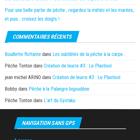
Pour une belle partie de pêche , regardez la météo et les marées,
et puis… croisez les doigts !
COMMENTAIRES RÉCENTS
Bouillette flottante
dans
Les subtilités de la pêche à la carpe…
Pêche Tonton
dans
Création de leurre #3 : Le Plastisol
jean michel ARINO
dans
Création de leurre #3 : Le Plastisol
Bobby
dans
Pêche à la Palangre bigoudène
Pêche Tonton
dans
L’art du Gyotaku
NAVIGATION SANS GPS