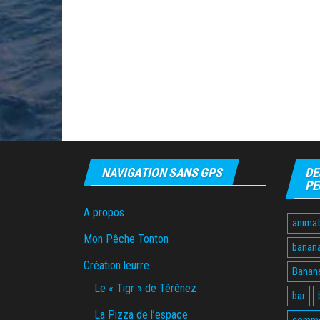
NAVIGATION SANS GPS
DE
PE
A propos
animat
Mon Pêche Tonton
banan
Création leurre
Banane
Le « Tigr » de Térénez
bar
La Pizza de l’espace
comme