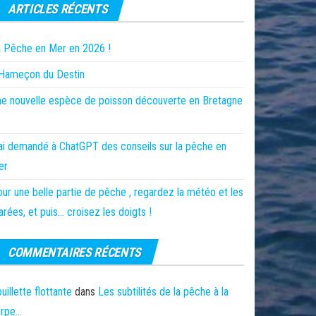
ARTICLES RÉCENTS
 Pêche en Mer en 2026 !
’Hameçon du Destin
e nouvelle espèce de poisson découverte en Bretagne
ai demandé à ChatGPT des conseils sur la pêche en
er
ur une belle partie de pêche , regardez la météo et les
rées, et puis… croisez les doigts !
COMMENTAIRES RÉCENTS
uillette flottante
dans
Les subtilités de la pêche à la
arpe…