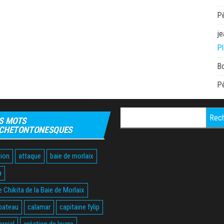
P
je
Pl
B
P
Rechercher :
S MOTS
CHETONTONESQUES
ion
attaque
baie de morlaix
a
 Chikita de la Baie de Morlaix
bateau
calamar
capitaine fylip
rcial
création de leurre