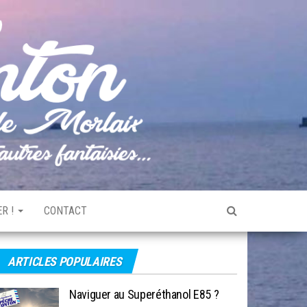
Pêche
Le blog
de
Tonton
pêche
de la
Baie de
Morlaix
R !
CONTACT
ARTICLES POPULAIRES
Naviguer au Superéthanol E85 ?