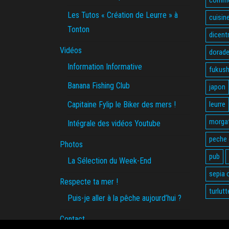
Les Tutos « Création de Leurre » à
cuisin
Tonton
dicent
Vidéos
dorade
Information Informative
fukus
Banana Fishing Club
japon
Capitaine Fylip le Biker des mers !
leurre
morga
Intégrale des vidéos Youtube
peche
Photos
pub
La Sélection du Week-End
sepia o
Respecte ta mer !
turlutt
Puis-je aller à la pêche aujourd’hui ?
Contact