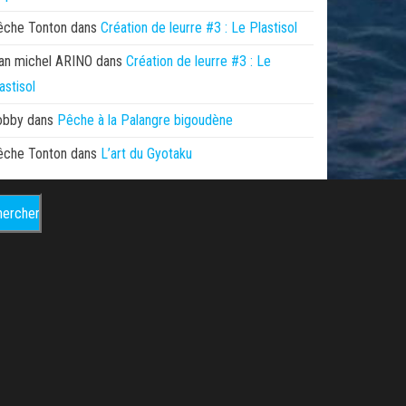
êche Tonton
dans
Création de leurre #3 : Le Plastisol
an michel ARINO
dans
Création de leurre #3 : Le
astisol
obby
dans
Pêche à la Palangre bigoudène
êche Tonton
dans
L’art du Gyotaku