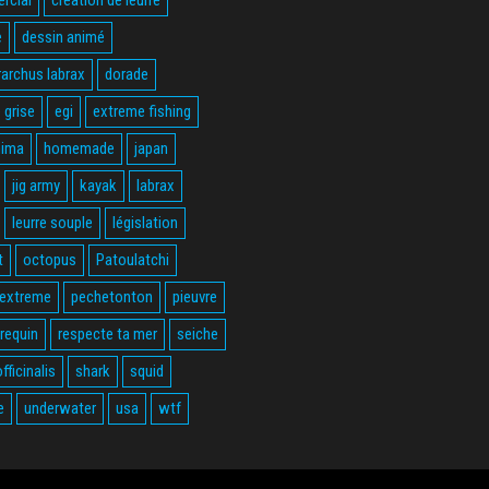
e
dessin animé
rarchus labrax
dorade
 grise
egi
extreme fishing
hima
homemade
japan
jig army
kayak
labrax
leurre souple
législation
t
octopus
Patoulatchi
 extreme
pechetonton
pieuvre
requin
respecte ta mer
seiche
fficinalis
shark
squid
e
underwater
usa
wtf