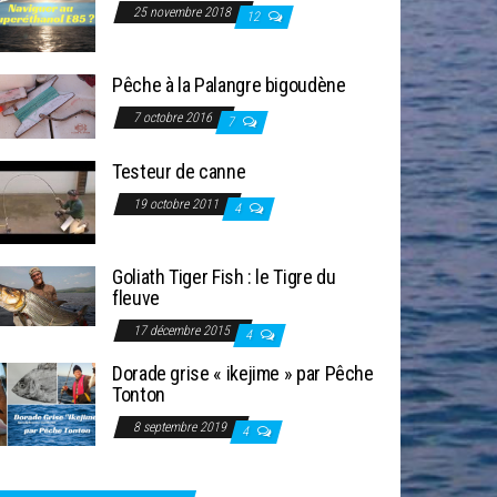
25 novembre 2018
12
Pêche à la Palangre bigoudène
7 octobre 2016
7
Testeur de canne
19 octobre 2011
4
Goliath Tiger Fish : le Tigre du
fleuve
17 décembre 2015
4
Dorade grise « ikejime » par Pêche
Tonton
8 septembre 2019
4