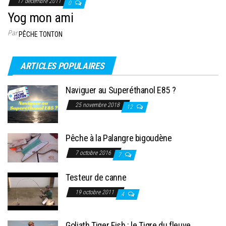
17 décembre 2011
0
Yog mon ami
Par
PÊCHE TONTON
ARTICLES POPULAIRES
Naviguer au Superéthanol E85 ?
25 novembre 2018
12
Pêche à la Palangre bigoudène
7 octobre 2016
7
Testeur de canne
19 octobre 2011
4
Goliath Tiger Fish : le Tigre du fleuve