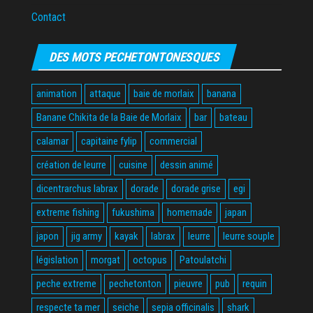
Contact
DES MOTS PECHETONTONESQUES
animation
attaque
baie de morlaix
banana
Banane Chikita de la Baie de Morlaix
bar
bateau
calamar
capitaine fylip
commercial
création de leurre
cuisine
dessin animé
dicentrarchus labrax
dorade
dorade grise
egi
extreme fishing
fukushima
homemade
japan
japon
jig army
kayak
labrax
leurre
leurre souple
législation
morgat
octopus
Patoulatchi
peche extreme
pechetonton
pieuvre
pub
requin
respecte ta mer
seiche
sepia officinalis
shark