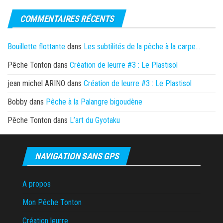
COMMENTAIRES RÉCENTS
Bouillette flottante
dans
Les subtilités de la pêche à la carpe…
Pêche Tonton
dans
Création de leurre #3 : Le Plastisol
jean michel ARINO
dans
Création de leurre #3 : Le Plastisol
Bobby
dans
Pêche à la Palangre bigoudène
Pêche Tonton
dans
L’art du Gyotaku
NAVIGATION SANS GPS
A propos
Mon Pêche Tonton
Création leurre