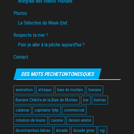
Intégrale des vidéos Youtube
Photos
La Sélection du Week-End
Respecte ta mer !
Puis-je aller à la pêche aujourd’hui ?
Contact
DES MOTS PECHETONTONESQUES
animation
attaque
baie de morlaix
banana
Banane Chikita de la Baie de Morlaix
bar
bateau
calamar
capitaine fylip
commercial
création de leurre
cuisine
dessin animé
dicentrarchus labrax
dorade
dorade grise
egi