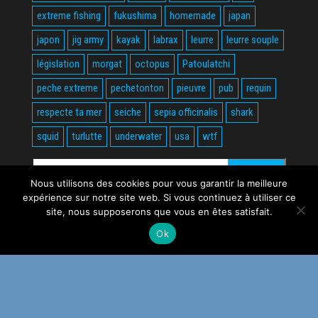
extreme fishing
fukushima
homemade
japan
japon
jig army
kayak
labrax
leurre
leurre souple
législation
morgat
octopus
Patoulatchi
peche extreme
pechetonton
pieuvre
pub
requin
respecte ta mer
seiche
sepia officinalis
shark
squid
turlutte
underwater
usa
wtf
Rechercher :
Nous utilisons des cookies pour vous garantir la meilleure
expérience sur notre site web. Si vous continuez à utiliser ce
site, nous supposerons que vous en êtes satisfait.
Ok
Fièrement propulsé par
WordPress
|
Thème :
Envo Magazine