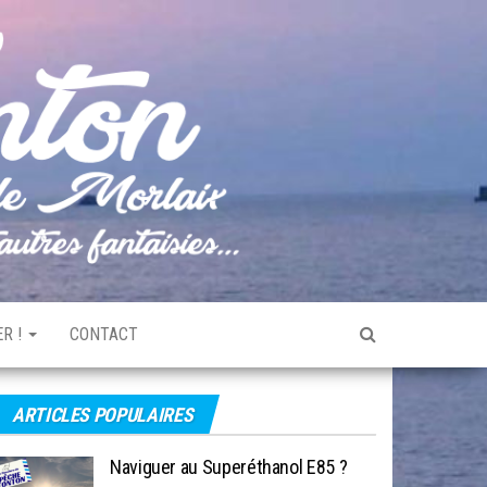
Pêche
Le blog
de
Tonton
pêche
de la
Baie de
Morlaix
R !
CONTACT
ARTICLES POPULAIRES
Naviguer au Superéthanol E85 ?