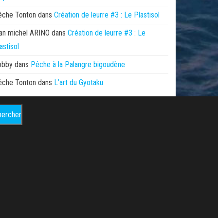
êche Tonton
dans
Création de leurre #3 : Le Plastisol
an michel ARINO
dans
Création de leurre #3 : Le
astisol
obby
dans
Pêche à la Palangre bigoudène
êche Tonton
dans
L’art du Gyotaku