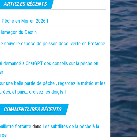
ARTICLES RÉCENTS
 Pêche en Mer en 2026 !
’Hameçon du Destin
e nouvelle espèce de poisson découverte en Bretagne
ai demandé à ChatGPT des conseils sur la pêche en
er
ur une belle partie de pêche , regardez la météo et les
rées, et puis… croisez les doigts !
COMMENTAIRES RÉCENTS
uillette flottante
dans
Les subtilités de la pêche à la
arpe…