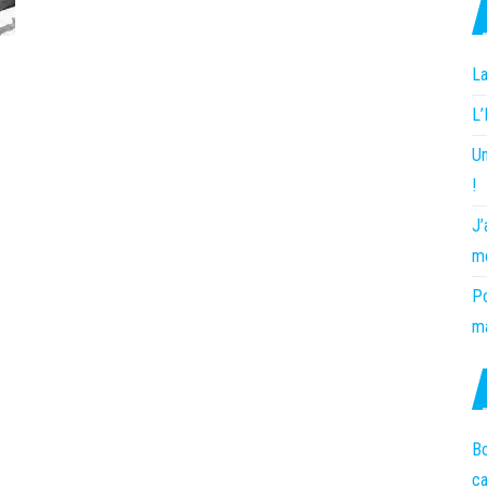
La
L
Un
!
J’
m
Po
ma
Bo
c