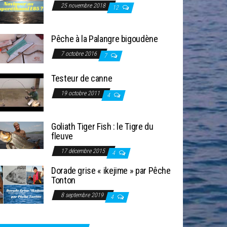
25 novembre 2018
12
Pêche à la Palangre bigoudène
7 octobre 2016
7
Testeur de canne
19 octobre 2011
4
Goliath Tiger Fish : le Tigre du
fleuve
17 décembre 2015
4
Dorade grise « ikejime » par Pêche
Tonton
8 septembre 2019
4