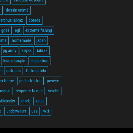
e
dessin animé
rarchus labrax
dorade
 grise
egi
extreme fishing
hima
homemade
japan
jig army
kayak
labrax
leurre souple
législation
t
octopus
Patoulatchi
 extreme
pechetonton
pieuvre
requin
respecte ta mer
seiche
fficinalis
shark
squid
e
underwater
usa
wtf