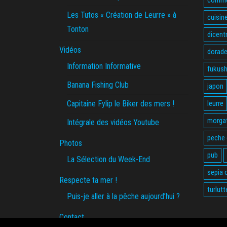
Les Tutos « Création de Leurre » à
cuisin
Tonton
dicent
Vidéos
dorade
Information Informative
fukus
Banana Fishing Club
japon
Capitaine Fylip le Biker des mers !
leurre
morga
Intégrale des vidéos Youtube
peche
Photos
pub
La Sélection du Week-End
sepia o
Respecte ta mer !
turlutt
Puis-je aller à la pêche aujourd’hui ?
Contact