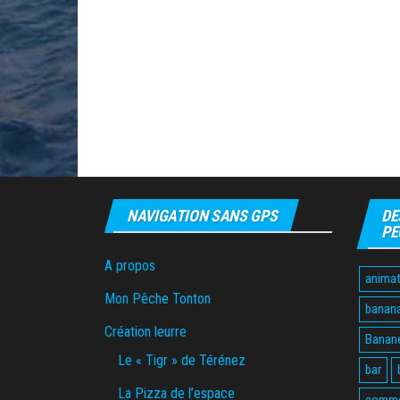
NAVIGATION SANS GPS
DE
PE
A propos
animat
Mon Pêche Tonton
banan
Création leurre
Banane
Le « Tigr » de Térénez
bar
La Pizza de l’espace
comme