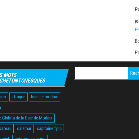
P
je
Pl
B
P
Rechercher :
S MOTS
CHETONTONESQUES
ion
attaque
baie de morlaix
a
 Chikita de la Baie de Morlaix
bateau
calamar
capitaine fylip
rcial
création de leurre