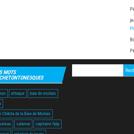
P
je
Pl
B
P
Rechercher :
S MOTS
CHETONTONESQUES
ion
attaque
baie de morlaix
a
 Chikita de la Baie de Morlaix
bateau
calamar
capitaine fylip
rcial
création de leurre