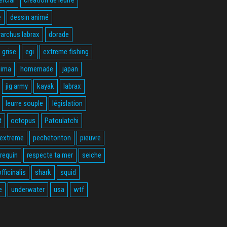
e
dessin animé
rarchus labrax
dorade
 grise
egi
extreme fishing
hima
homemade
japan
jig army
kayak
labrax
leurre souple
législation
t
octopus
Patoulatchi
 extreme
pechetonton
pieuvre
requin
respecte ta mer
seiche
fficinalis
shark
squid
e
underwater
usa
wtf