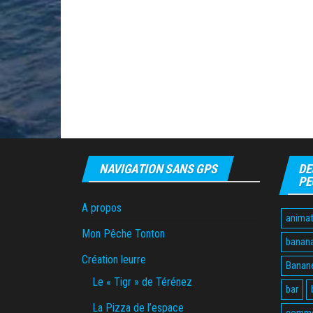
NAVIGATION SANS GPS
DE
PE
A propos
animat
Mon Pêche Tonton
banan
Création leurre
Banane
Le « Tigr » de Térénez
bar
La Pizza de l’espace
comme