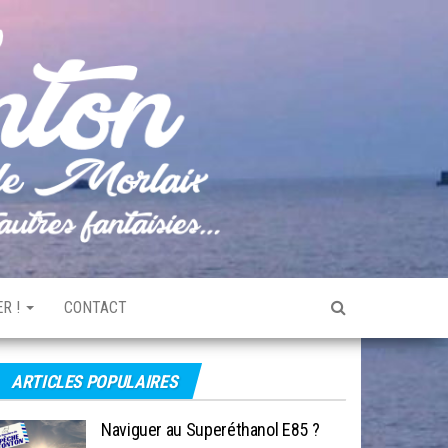
Pêche
Le blog
de
Tonton
pêche
de la
Baie de
Morlaix
R !
CONTACT
ARTICLES POPULAIRES
Naviguer au Superéthanol E85 ?