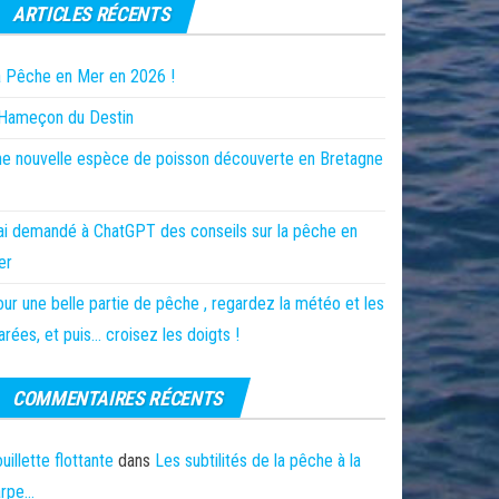
ARTICLES RÉCENTS
 Pêche en Mer en 2026 !
’Hameçon du Destin
e nouvelle espèce de poisson découverte en Bretagne
ai demandé à ChatGPT des conseils sur la pêche en
er
ur une belle partie de pêche , regardez la météo et les
rées, et puis… croisez les doigts !
COMMENTAIRES RÉCENTS
uillette flottante
dans
Les subtilités de la pêche à la
arpe…