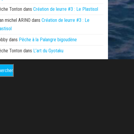
êche Tonton
dans
Création de leurre #3 : Le Plastisol
an michel ARINO
dans
Création de leurre #3 : Le
astisol
obby
dans
Pêche à la Palangre bigoudène
êche Tonton
dans
L’art du Gyotaku