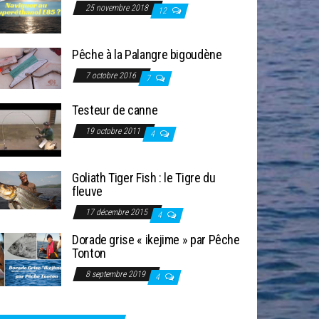
25 novembre 2018
12
Pêche à la Palangre bigoudène
7 octobre 2016
7
Testeur de canne
19 octobre 2011
4
Goliath Tiger Fish : le Tigre du
fleuve
17 décembre 2015
4
Dorade grise « ikejime » par Pêche
Tonton
8 septembre 2019
4