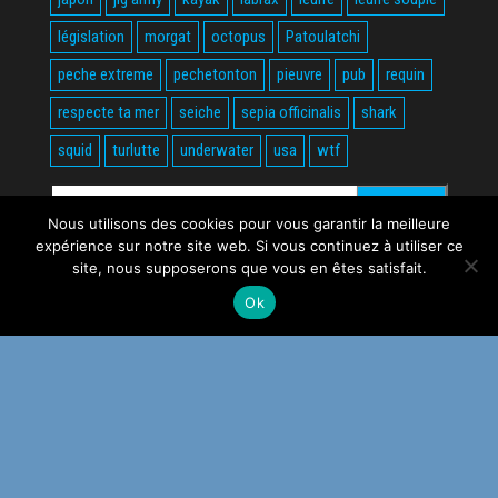
législation
morgat
octopus
Patoulatchi
peche extreme
pechetonton
pieuvre
pub
requin
respecte ta mer
seiche
sepia officinalis
shark
squid
turlutte
underwater
usa
wtf
Rechercher :
Nous utilisons des cookies pour vous garantir la meilleure
expérience sur notre site web. Si vous continuez à utiliser ce
site, nous supposerons que vous en êtes satisfait.
Ok
Fièrement propulsé par
WordPress
|
Thème :
Envo Magazine