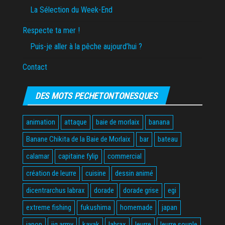
La Sélection du Week-End
Respecte ta mer !
Puis-je aller à la pêche aujourd’hui ?
Contact
DES MOTS PECHETONTONESQUES
animation
attaque
baie de morlaix
banana
Banane Chikita de la Baie de Morlaix
bar
bateau
calamar
capitaine fylip
commercial
création de leurre
cuisine
dessin animé
dicentrarchus labrax
dorade
dorade grise
egi
extreme fishing
fukushima
homemade
japan
japon
jig army
kayak
labrax
leurre
leurre souple