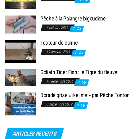
Pêche à la Palangre bigoudène
7 octobre 2016
7
Testeur de canne
19 octobre 2011
4
Goliath Tiger Fish : le Tigre du fleuve
17 décembre 2015
4
Dorade grise « ikejime » par Pêche Tonton
8 septembre 2019
4
ARTICLES RÉCENTS