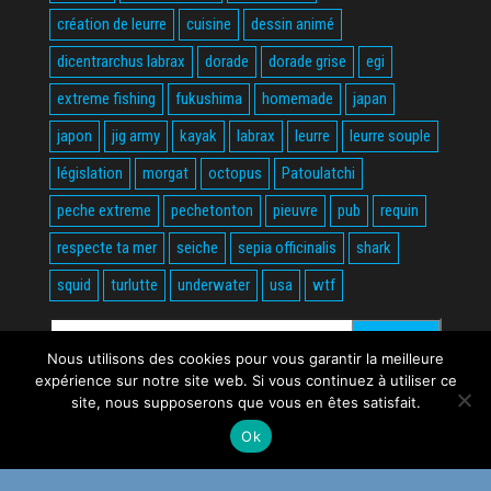
création de leurre
cuisine
dessin animé
dicentrarchus labrax
dorade
dorade grise
egi
extreme fishing
fukushima
homemade
japan
japon
jig army
kayak
labrax
leurre
leurre souple
législation
morgat
octopus
Patoulatchi
peche extreme
pechetonton
pieuvre
pub
requin
respecte ta mer
seiche
sepia officinalis
shark
squid
turlutte
underwater
usa
wtf
Rechercher :
Nous utilisons des cookies pour vous garantir la meilleure
expérience sur notre site web. Si vous continuez à utiliser ce
site, nous supposerons que vous en êtes satisfait.
Ok
Fièrement propulsé par
WordPress
|
Thème :
Envo Magazine