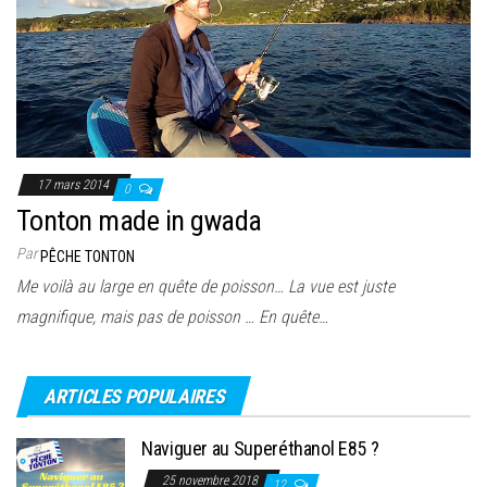
17 mars 2014
0
Tonton made in gwada
Par
PÊCHE TONTON
Me voilà au large en quête de poisson… La vue est juste
magnifique, mais pas de poisson … En quête…
ARTICLES POPULAIRES
Naviguer au Superéthanol E85 ?
25 novembre 2018
12