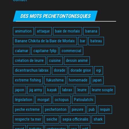
DES MOTS PECHETONTONESQUES
animation
attaque
baie de morlaix
banana
Banane Chikita de la Baie de Morlaix
bar
bateau
calamar
capitaine fylip
commercial
création de leurre
cuisine
dessin animé
dicentrarchus labrax
dorade
dorade grise
egi
extreme fishing
fukushima
homemade
japan
japon
jig army
kayak
labrax
leurre
leurre souple
législation
morgat
octopus
Patoulatchi
peche extreme
pechetonton
pieuvre
pub
requin
respecte ta mer
seiche
sepia officinalis
shark