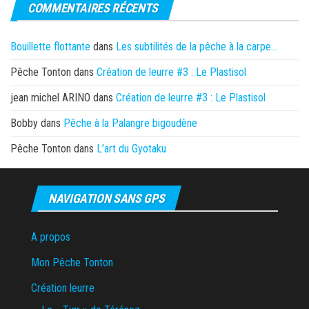
COMMENTAIRES RÉCENTS
Bouillette flottante
dans
Les subtilités de la pêche à la carpe…
Pêche Tonton
dans
Création de leurre #3 : Le Plastisol
jean michel ARINO
dans
Création de leurre #3 : Le Plastisol
Bobby
dans
Pêche à la Palangre bigoudène
Pêche Tonton
dans
L’art du Gyotaku
NAVIGATION SANS GPS
A propos
Mon Pêche Tonton
Création leurre