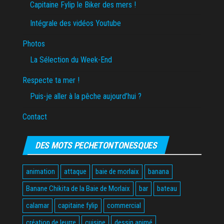
Capitaine Fylip le Biker des mers !
Intégrale des vidéos Youtube
Photos
La Sélection du Week-End
Respecte ta mer !
Puis-je aller à la pêche aujourd’hui ?
Contact
DES MOTS PECHETONTONESQUES
animation
attaque
baie de morlaix
banana
Banane Chikita de la Baie de Morlaix
bar
bateau
calamar
capitaine fylip
commercial
création de leurre
cuisine
dessin animé