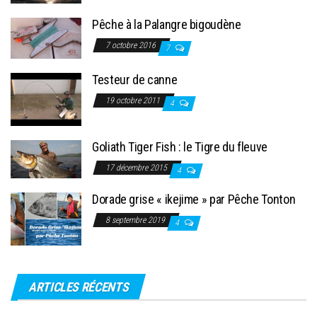
Pêche à la Palangre bigoudène
7 octobre 2016
7
Testeur de canne
19 octobre 2011
4
Goliath Tiger Fish : le Tigre du fleuve
17 décembre 2015
4
Dorade grise « ikejime » par Pêche Tonton
8 septembre 2019
4
ARTICLES RÉCENTS