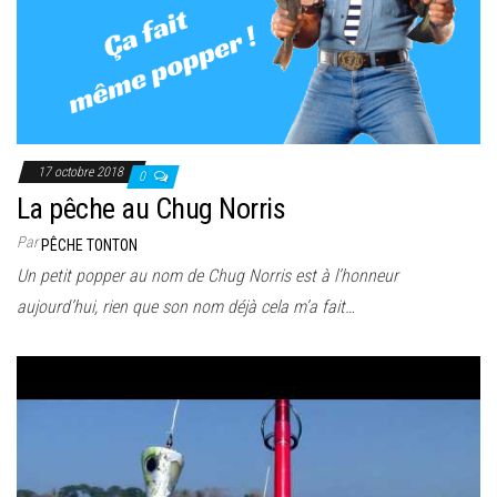
17 octobre 2018
0
La pêche au Chug Norris
Par
PÊCHE TONTON
Un petit popper au nom de Chug Norris est à l’honneur
aujourd’hui, rien que son nom déjà cela m’a fait…