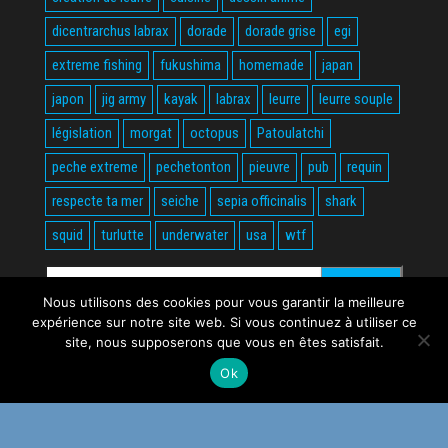
dicentrarchus labrax
dorade
dorade grise
egi
extreme fishing
fukushima
homemade
japan
japon
jig army
kayak
labrax
leurre
leurre souple
législation
morgat
octopus
Patoulatchi
peche extreme
pechetonton
pieuvre
pub
requin
respecte ta mer
seiche
sepia officinalis
shark
squid
turlutte
underwater
usa
wtf
Rechercher :
Nous utilisons des cookies pour vous garantir la meilleure
expérience sur notre site web. Si vous continuez à utiliser ce
site, nous supposerons que vous en êtes satisfait.
Ok
Fièrement propulsé par
WordPress
|
Thème :
Envo Magazine