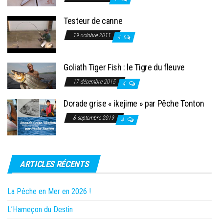
Testeur de canne
19 octobre 2011
4
Goliath Tiger Fish : le Tigre du fleuve
17 décembre 2015
4
Dorade grise « ikejime » par Pêche Tonton
8 septembre 2019
4
ARTICLES RÉCENTS
La Pêche en Mer en 2026 !
L’Hameçon du Destin