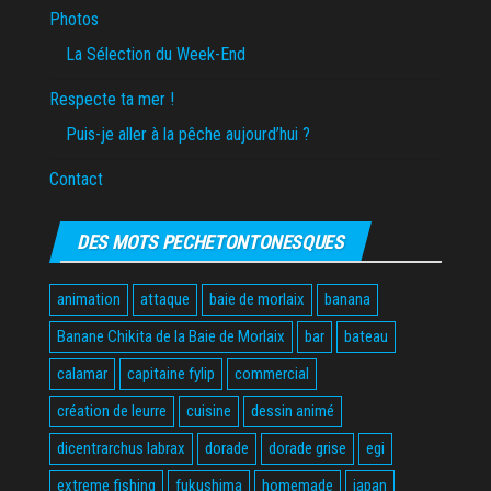
Photos
La Sélection du Week-End
Respecte ta mer !
Puis-je aller à la pêche aujourd’hui ?
Contact
DES MOTS PECHETONTONESQUES
animation
attaque
baie de morlaix
banana
Banane Chikita de la Baie de Morlaix
bar
bateau
calamar
capitaine fylip
commercial
création de leurre
cuisine
dessin animé
dicentrarchus labrax
dorade
dorade grise
egi
extreme fishing
fukushima
homemade
japan