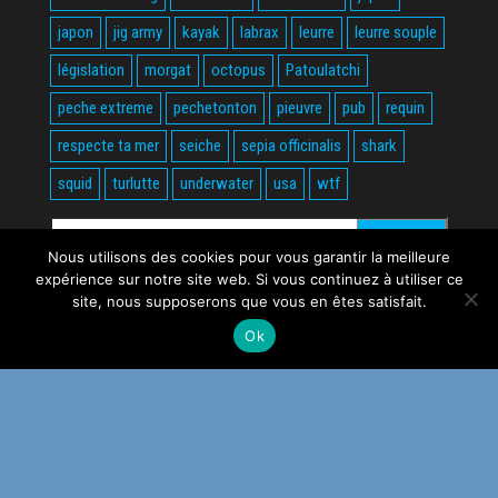
japon
jig army
kayak
labrax
leurre
leurre souple
législation
morgat
octopus
Patoulatchi
peche extreme
pechetonton
pieuvre
pub
requin
respecte ta mer
seiche
sepia officinalis
shark
squid
turlutte
underwater
usa
wtf
Rechercher :
Nous utilisons des cookies pour vous garantir la meilleure
expérience sur notre site web. Si vous continuez à utiliser ce
site, nous supposerons que vous en êtes satisfait.
Ok
Fièrement propulsé par
WordPress
|
Thème :
Envo Magazine