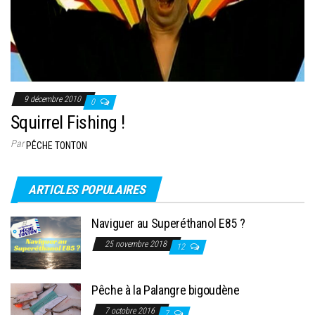
9 décembre 2010
0
Squirrel Fishing !
Par
PÊCHE TONTON
ARTICLES POPULAIRES
Naviguer au Superéthanol E85 ?
25 novembre 2018
12
Pêche à la Palangre bigoudène
7 octobre 2016
7