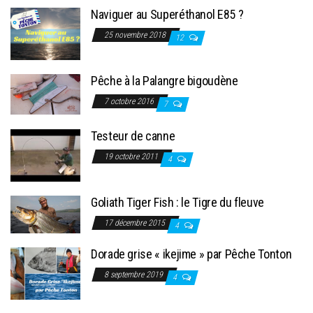
Naviguer au Superéthanol E85 ?
25 novembre 2018
12
Pêche à la Palangre bigoudène
7 octobre 2016
7
Testeur de canne
19 octobre 2011
4
Goliath Tiger Fish : le Tigre du fleuve
17 décembre 2015
4
Dorade grise « ikejime » par Pêche Tonton
8 septembre 2019
4