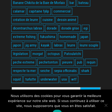
Banane Chikita de la Baie de Morlaix
bar
bateau
calamar
capitaine fylip
commercial
création de leurre
cuisine
dessin animé
dicentrarchus labrax
dorade
dorade grise
egi
extreme fishing
fukushima
homemade
japan
japon
jig army
kayak
labrax
leurre
leurre souple
législation
morgat
octopus
Patoulatchi
peche extreme
pechetonton
pieuvre
pub
requin
respecte ta mer
seiche
sepia officinalis
shark
squid
turlutte
underwater
usa
wtf
Rechercher :
Nous utilisons des cookies pour vous garantir la meilleure
expérience sur notre site web. Si vous continuez à utiliser ce
site, nous supposerons que vous en êtes satisfait.