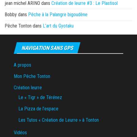
jean michel ARINO
dans
Création de leurre #3 : Le Plastisol
Bobby
dans
Pêche à la Palangre bigoudène
Pêche Tonton
dans
L’art du Gyotaku
NAVIGATION SANS GPS
A propos
Mon Pêche Tonton
Création leurre
Le « Tigr » de Térénez
La Pizza de l’espace
Les Tutos « Création de Leurre » à Tonton
Vidéos