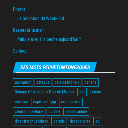
Photos
La Sélection du Week-End
Respecte ta mer !
Puis-je aller à la pêche aujourd’hui ?
Contact
DES MOTS PECHETONTONESQUES
animation
attaque
baie de morlaix
banana
Banane Chikita de la Baie de Morlaix
bar
bateau
calamar
capitaine fylip
commercial
création de leurre
cuisine
dessin animé
dicentrarchus labrax
dorade
dorade grise
egi