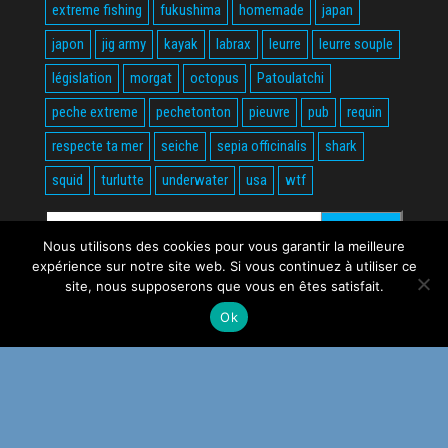
extreme fishing
fukushima
homemade
japan
japon
jig army
kayak
labrax
leurre
leurre souple
législation
morgat
octopus
Patoulatchi
peche extreme
pechetonton
pieuvre
pub
requin
respecte ta mer
seiche
sepia officinalis
shark
squid
turlutte
underwater
usa
wtf
Rechercher :
Nous utilisons des cookies pour vous garantir la meilleure
expérience sur notre site web. Si vous continuez à utiliser ce
site, nous supposerons que vous en êtes satisfait.
Ok
Fièrement propulsé par
WordPress
|
Thème :
Envo Magazine