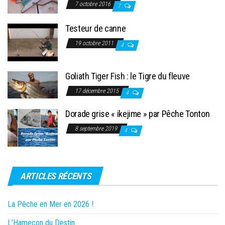
7 octobre 2016
7
Testeur de canne
19 octobre 2011
4
Goliath Tiger Fish : le Tigre du fleuve
17 décembre 2015
4
Dorade grise « ikejime » par Pêche Tonton
8 septembre 2019
4
ARTICLES RÉCENTS
La Pêche en Mer en 2026 !
L’Hameçon du Destin