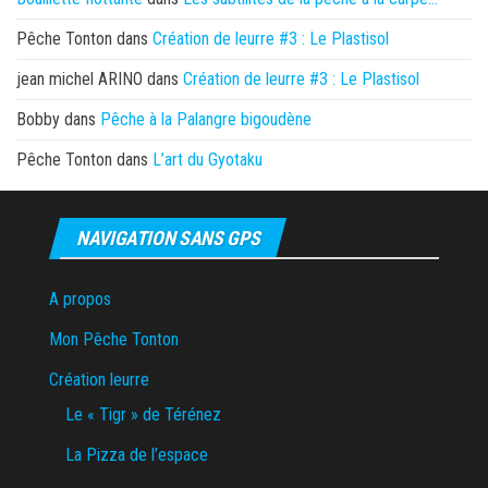
Pêche Tonton
dans
Création de leurre #3 : Le Plastisol
jean michel ARINO
dans
Création de leurre #3 : Le Plastisol
Bobby
dans
Pêche à la Palangre bigoudène
Pêche Tonton
dans
L’art du Gyotaku
NAVIGATION SANS GPS
A propos
Mon Pêche Tonton
Création leurre
Le « Tigr » de Térénez
La Pizza de l’espace