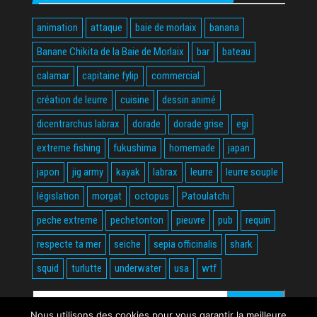
animation
attaque
baie de morlaix
banana
Banane Chikita de la Baie de Morlaix
bar
bateau
calamar
capitaine fylip
commercial
création de leurre
cuisine
dessin animé
dicentrarchus labrax
dorade
dorade grise
egi
extreme fishing
fukushima
homemade
japan
japon
jig army
kayak
labrax
leurre
leurre souple
législation
morgat
octopus
Patoulatchi
peche extreme
pechetonton
pieuvre
pub
requin
respecte ta mer
seiche
sepia officinalis
shark
squid
turlutte
underwater
usa
wtf
Rechercher :
Nous utilisons des cookies pour vous garantir la meilleure