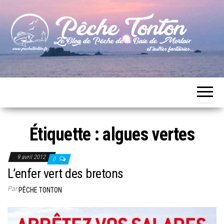
Skip
to
the
content
Le blog
Pêche
de
Tonton
pêche
de la
Baie de
Morlaix
Étiquette :
algues vertes
9 avril 2012
0
L’enfer vert des bretons
Par
PÊCHE TONTON