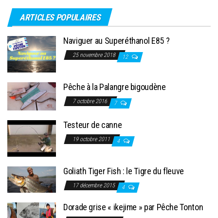
ARTICLES POPULAIRES
Naviguer au Superéthanol E85 ?
25 novembre 2018
12
Pêche à la Palangre bigoudène
7 octobre 2016
7
Testeur de canne
19 octobre 2011
4
Goliath Tiger Fish : le Tigre du fleuve
17 décembre 2015
4
Dorade grise « ikejime » par Pêche Tonton