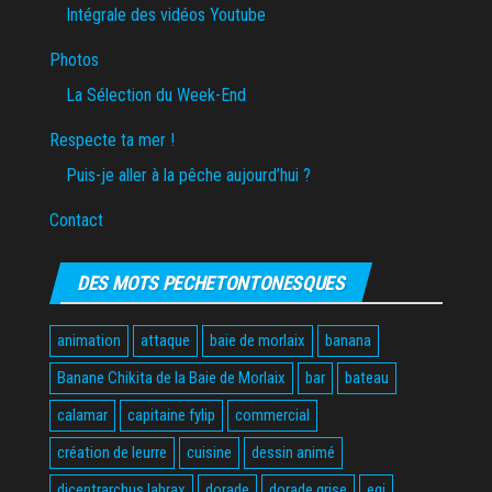
Intégrale des vidéos Youtube
Photos
La Sélection du Week-End
Respecte ta mer !
Puis-je aller à la pêche aujourd’hui ?
Contact
DES MOTS PECHETONTONESQUES
animation
attaque
baie de morlaix
banana
Banane Chikita de la Baie de Morlaix
bar
bateau
calamar
capitaine fylip
commercial
création de leurre
cuisine
dessin animé
dicentrarchus labrax
dorade
dorade grise
egi