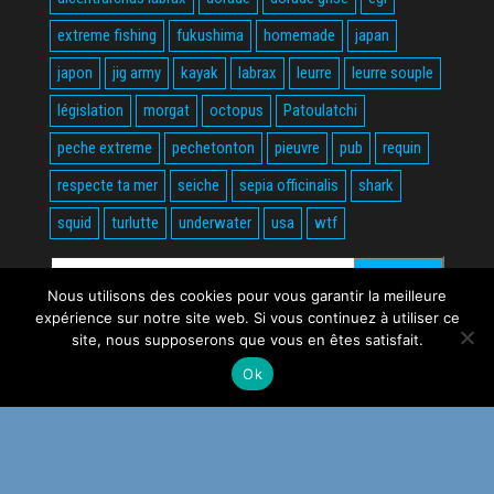
extreme fishing
fukushima
homemade
japan
japon
jig army
kayak
labrax
leurre
leurre souple
législation
morgat
octopus
Patoulatchi
peche extreme
pechetonton
pieuvre
pub
requin
respecte ta mer
seiche
sepia officinalis
shark
squid
turlutte
underwater
usa
wtf
Rechercher :
Nous utilisons des cookies pour vous garantir la meilleure
expérience sur notre site web. Si vous continuez à utiliser ce
site, nous supposerons que vous en êtes satisfait.
Ok
Fièrement propulsé par
WordPress
|
Thème :
Envo Magazine