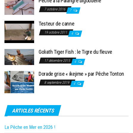
Pêche à la Palangre bigoudène
7 octobre 2016
7
Testeur de canne
19 octobre 2011
4
Goliath Tiger Fish : le Tigre du fleuve
17 décembre 2015
4
Dorade grise « ikejime » par Pêche Tonton
8 septembre 2019
4
ARTICLES RÉCENTS
La Pêche en Mer en 2026 !