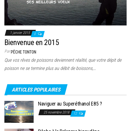
1 janvier 2015
0
Bienvenue en 2015
Par
PÊCHE TONTON
Que vos rêves de poissons deviennent réalité, que votre dépit de
poisson ne se termine plus au débit de boissons,…
ARTICLES POPULAIRES
Naviguer au Superéthanol E85 ?
25 novembre 2018
12