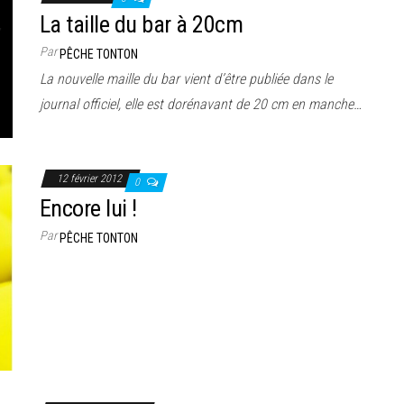
La taille du bar à 20cm
Par
PÊCHE TONTON
La nouvelle maille du bar vient d’être publiée dans le
journal officiel, elle est dorénavant de 20 cm en manche…
12 février 2012
0
Encore lui !
Par
PÊCHE TONTON