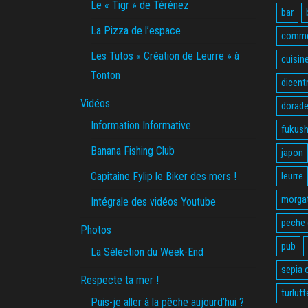
Le « Tigr » de Térénez
bar
La Pizza de l’espace
comme
Les Tutos « Création de Leurre » à
cuisin
Tonton
dicent
Vidéos
dorade
Information Informative
fukus
Banana Fishing Club
japon
Capitaine Fylip le Biker des mers !
leurre
morga
Intégrale des vidéos Youtube
peche
Photos
pub
La Sélection du Week-End
sepia o
Respecte ta mer !
turlutt
Puis-je aller à la pêche aujourd’hui ?