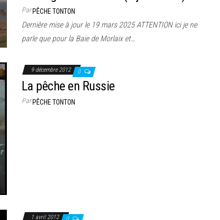
Par
PÊCHE TONTON
Dernière mise à jour le 19 mars 2025 ATTENTION ici je ne
parle que pour la Baie de Morlaix et…
9 décembre 2012
0
La pêche en Russie
Par
PÊCHE TONTON
1 avril 2012
0