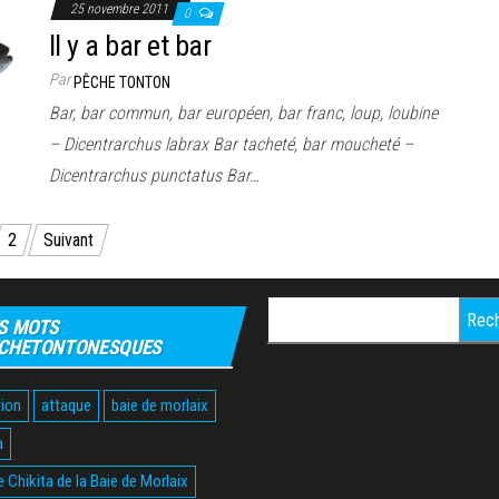
25 novembre 2011
0
Il y a bar et bar
Par
PÊCHE TONTON
Bar, bar commun, bar européen, bar franc, loup, loubine
– Dicentrarchus labrax Bar tacheté, bar moucheté –
Dicentrarchus punctatus Bar…
2
Suivant
Rechercher :
S MOTS
CHETONTONESQUES
ion
attaque
baie de morlaix
a
 Chikita de la Baie de Morlaix