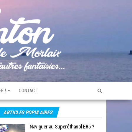
Pêche
Le blog
de
Tonton
pêche
de la
Baie de
Morlaix
R !
CONTACT
ARTICLES POPULAIRES
Naviguer au Superéthanol E85 ?