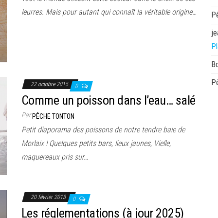
leurres. Mais pour autant qui connaît la véritable origine…
P
je
Pl
B
P
22 octobre 2015
0
Comme un poisson dans l’eau… salé
Par
PÊCHE TONTON
Petit diaporama des poissons de notre tendre baie de
Morlaix ! Quelques petits bars, lieux jaunes, Vielle,
maquereaux pris sur…
20 février 2013
0
Les réglementations (à jour 2025)