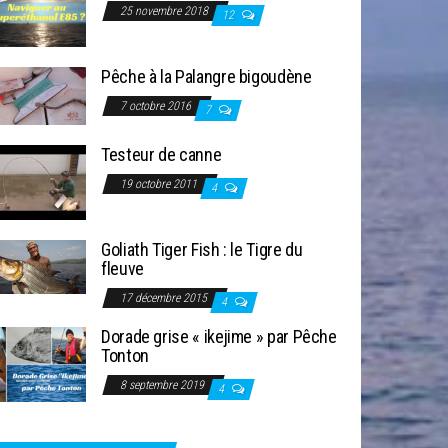
25 novembre 2018
12
Pêche à la Palangre bigoudène
7 octobre 2016
7
Testeur de canne
19 octobre 2011
4
Goliath Tiger Fish : le Tigre du
fleuve
17 décembre 2015
4
Dorade grise « ikejime » par Pêche
Tonton
8 septembre 2019
4