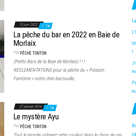
La
13 juin 2022
0
L
La pêche du bar en 2022 en Baie de
Morlaix
Un
!
Par
PÊCHE TONTON
(Petits Bars de la Baie de Morlaix) ! ! !
J’
REGLEMENTATIONS pour la pêche du « Poisson
m
Fantôme » notre cher barzouille…
Po
ma
27 janvier 2016
0
Le mystère Ayu
Bo
Par
PÊCHE TONTON
c
Tout le monde utilisent cette couleur dans le choix de ces