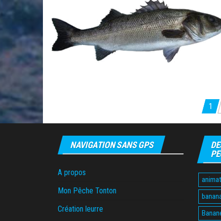
Pagination
1
des
publications
NAVIGATION SANS GPS
DE
PE
A propos
animat
Mon Pêche Tonton
banan
Création leurre
Banane