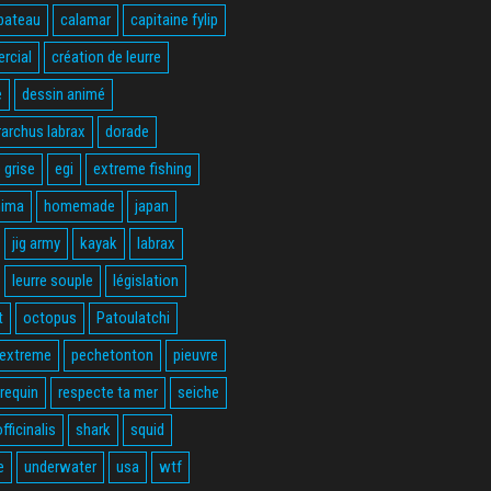
bateau
calamar
capitaine fylip
rcial
création de leurre
e
dessin animé
rarchus labrax
dorade
 grise
egi
extreme fishing
hima
homemade
japan
jig army
kayak
labrax
leurre souple
législation
t
octopus
Patoulatchi
 extreme
pechetonton
pieuvre
requin
respecte ta mer
seiche
fficinalis
shark
squid
e
underwater
usa
wtf