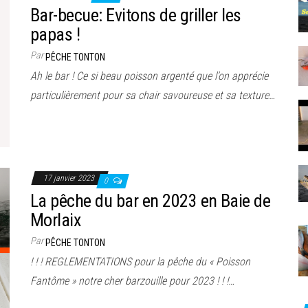
Bar-becue: Evitons de griller les
papas !
Par
PÊCHE TONTON
Ah le bar ! Ce si beau poisson argenté que l’on apprécie
particulièrement pour sa chair savoureuse et sa texture…
17 janvier 2023
0
La pêche du bar en 2023 en Baie de
Morlaix
Par
PÊCHE TONTON
! ! ! REGLEMENTATIONS pour la pêche du « Poisson
Fantôme » notre cher barzouille pour 2023 ! ! !…