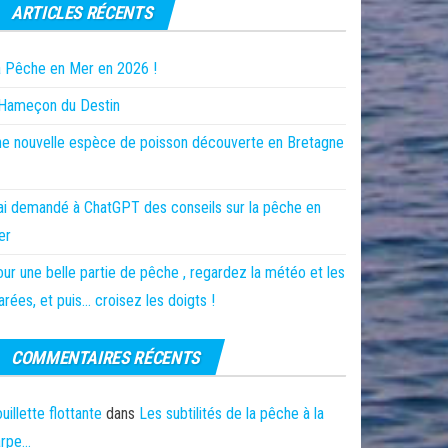
ARTICLES RÉCENTS
 Pêche en Mer en 2026 !
’Hameçon du Destin
e nouvelle espèce de poisson découverte en Bretagne
ai demandé à ChatGPT des conseils sur la pêche en
er
ur une belle partie de pêche , regardez la météo et les
rées, et puis… croisez les doigts !
COMMENTAIRES RÉCENTS
uillette flottante
dans
Les subtilités de la pêche à la
arpe…