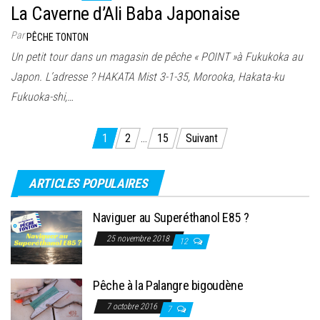
La Caverne d’Ali Baba Japonaise
Par
PÊCHE TONTON
Un petit tour dans un magasin de pêche « POINT »à Fukukoka au
Japon. L’adresse ? HAKATA Mist 3-1-35, Morooka, Hakata-ku
Fukuoka-shi,…
Pagination
1
2
…
15
Suivant
des
publications
ARTICLES POPULAIRES
Naviguer au Superéthanol E85 ?
25 novembre 2018
12
Pêche à la Palangre bigoudène
7 octobre 2016
7