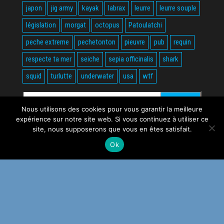
japon
jig army
kayak
labrax
leurre
leurre souple
législation
morgat
octopus
Patoulatchi
peche extreme
pechetonton
pieuvre
pub
requin
respecte ta mer
seiche
sepia officinalis
shark
squid
turlutte
underwater
usa
wtf
Rechercher :
Nous utilisons des cookies pour vous garantir la meilleure
expérience sur notre site web. Si vous continuez à utiliser ce
site, nous supposerons que vous en êtes satisfait.
Ok
Fièrement propulsé par
WordPress
|
Thème :
Envo Magazine