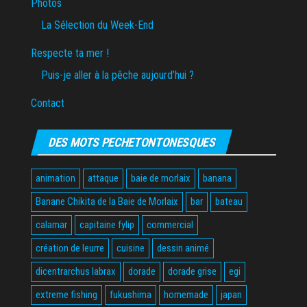
Photos
La Sélection du Week-End
Respecte ta mer !
Puis-je aller à la pêche aujourd’hui ?
Contact
DES MOTS PECHETONTONESQUES
animation
attaque
baie de morlaix
banana
Banane Chikita de la Baie de Morlaix
bar
bateau
calamar
capitaine fylip
commercial
création de leurre
cuisine
dessin animé
dicentrarchus labrax
dorade
dorade grise
egi
extreme fishing
fukushima
homemade
japan